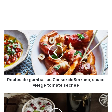
R
o
u
l
é
s
d
e
g
Roulés de gambas au ConsorcioSerrano, sauce
a
m
vierge tomate séchée
b
a
L
s
e
a
M
u
y