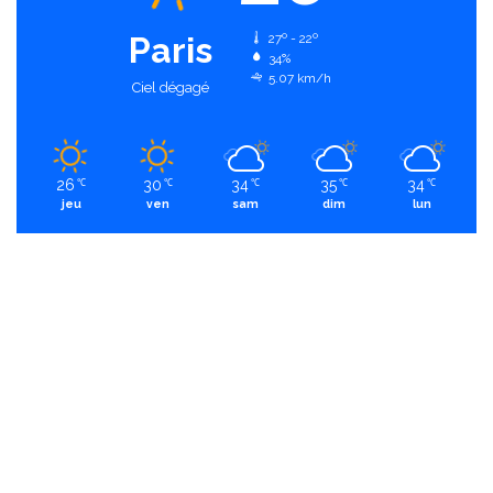
Paris
27º - 22º
34%
5.07 km/h
Ciel dégagé
26
30
34
35
34
℃
℃
℃
℃
℃
jeu
ven
sam
dim
lun