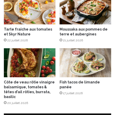
e
v
i
e
r
Tarte fraîche aux tomates
Moussaka aux pommes de
g
et Skyr Nature
terre et aubergines
e
22 juillet 2026
21 juillet 2026
t
o
m
a
t
e
s
é
Côte de veau rôtie vinaigre
Fish tacos de limande
c
balsamique, tomates &
panée
h
têtes d’ail rôties, burrata,
17 juillet 2026
é
basilic
e
20 juillet 2026