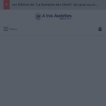
1er Édition de “La Semaine des Chefs” du 19 au 24 octobre 2026
S
Menu