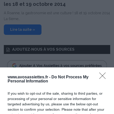
les 18 et 19 octobre 2014
A Roanne, la gastronomie est une culture ! 18 et 19 octobre 2014
La 6ème…
Lire la suite »
AJOUTEZ‑NOUS À VOS SOURCES
www.avosassiettes.fr -
Do Not Process My
Personal Information
RECHERCHE GOOGLE
If you wish to opt-out of the sale, sharing to third parties, or
processing of your personal or sensitive information for
targeted advertising by us, please use the below opt-out
section to confirm your selection. Please note that after your
MÉTÉO LOCALE