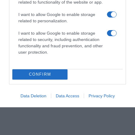
related to functionality of the website or app.
Mot de passe oublié ?
I want to allow Google to enable storage
related to personalization.
Se souvenir de moi
I want to allow Google to enable storage
Se connecter
related to security, including authentication
functionality and fraud prevention, and other
Vous n'avez pas de compte ?
user protection.
CONFIRM
Data Deletion
Data Access
Privacy Policy