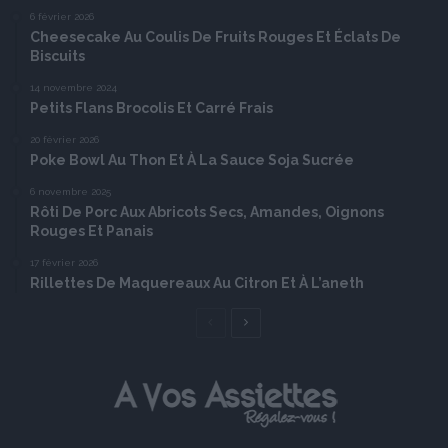
6 février 2026
Cheesecake Au Coulis De Fruits Rouges Et Éclats De
Biscuits
14 novembre 2024
Petits Flans Brocolis Et Carré Frais
20 février 2026
Poke Bowl Au Thon Et À La Sauce Soja Sucrée
6 novembre 2025
Rôti De Porc Aux Abricots Secs, Amandes, Oignons
Rouges Et Panais
17 février 2026
Rillettes De Maquereaux Au Citron Et À L’aneth
Page
Page
précédente
suivante