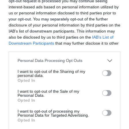
opt-out request is processed you may continue seeing
26
interest-based ads based on personal information utilized by
℃
us or personal information disclosed to third parties prior to
your opt-out. You may separately opt-out of the further
disclosure of your personal information by third parties on the
Paris
27º - 22º
IAB’s list of downstream participants. This information may
34%
also be disclosed by us to third parties on the
IAB’s List of
5.07 km/h
Ciel dégagé
Downstream Participants
that may further disclose it to other
third parties.
Please note that this website/app uses one or more Google
Personal Data Processing Opt Outs
services and may gather and store information including but
26
30
34
35
34
℃
℃
℃
℃
℃
not limited to your visit or usage behaviour. You may click to
I want to opt-out of the Sharing of my
jeu
ven
sam
dim
lun
personal data.
grant or deny consent to Google and its third-party tags to
Opted In
use your data for below specified purposes in below Google
consent section.
I want to opt-out of the Sale of my
Personal Data.
Opted In
I want to opt-out of processing my
Personal Data for Targeted Advertising.
Opted In