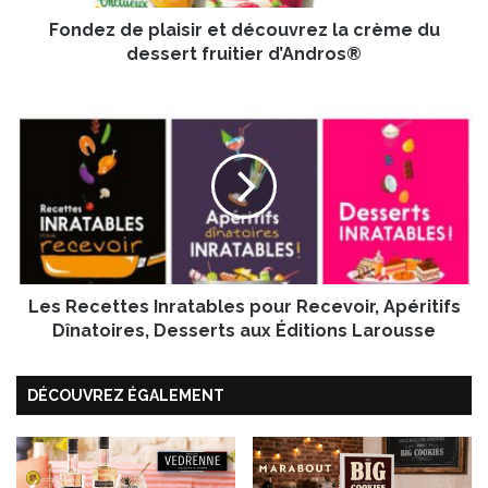
p
Fondez de plaisir et découvrez la crème du
l
a
dessert fruitier d’Andros®
i
s
L
i
e
r
s
e
R
t
e
d
c
é
e
c
t
o
t
u
Les Recettes Inratables pour Recevoir, Apéritifs
e
v
s
Dînatoires, Desserts aux Éditions Larousse
r
I
e
n
z
DÉCOUVREZ ÉGALEMENT
r
l
a
a
t
c
a
r