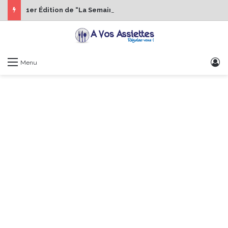
1er Édition de “La Semaine des Chefs” du 19 au 24 octobre 2026
S
Menu