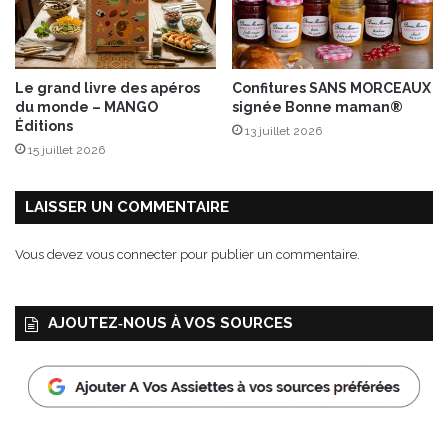
’
t
A
i
n
f
d
s
Le grand livre des apéros
Confitures SANS MORCEAUX
r
D
du monde – MANGO
signée Bonne maman®
o
î
Éditions
13 juillet 2026
s
n
15 juillet 2026
®
a
t
o
LAISSER UN COMMENTAIRE
i
r
Vous devez
vous connecter
pour publier un commentaire.
e
s
,
AJOUTEZ‑NOUS À VOS SOURCES
D
e
s
s
e
r