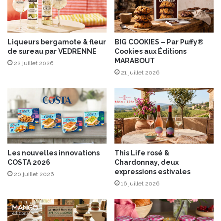
b
è
l
m
e
e
s
d
p
Liqueurs bergamote & fleur
BIG COOKIES – Par Puffy®
u
de sureau par VEDRENNE
Cookies aux Éditions
o
MARABOUT
d
u
22 juillet 2026
e
r
21 juillet 2026
s
R
s
e
e
c
r
e
t
v
f
o
r
i
Les nouvelles innovations
This Life rosé &
u
r
COSTA 2026
Chardonnay, deux
i
,
expressions estivales
20 juillet 2026
t
A
16 juillet 2026
i
p
e
é
r
r
d
i