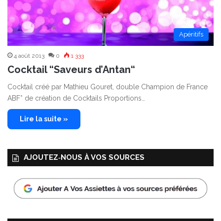
Apéritifs
4 août 2013
0
1 333
Cocktail “Saveurs d’Antan“
Cocktail créé par Mathieu Gouret, double Champion de France
ABF* de création de Cocktails Proportions…
Lire la suite »
AJOUTEZ‑NOUS À VOS SOURCES