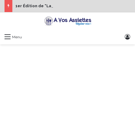
1er Édition de “La Semaine des Chefs” du 19 au 24 octobre 2026
S
Menu