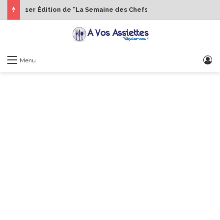
1er Édition de “La Semaine des Chefs” du 19 au 24 octobre 2026
S
Menu