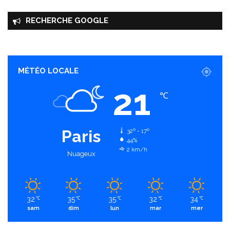
RECHERCHE GOOGLE
MÉTÉO LOCALE
21
℃
Paris
32º - 17º
44%
2 km/h
Nuageux
32
35
35
32
34
℃
℃
℃
℃
℃
sam
dim
lun
mar
mer