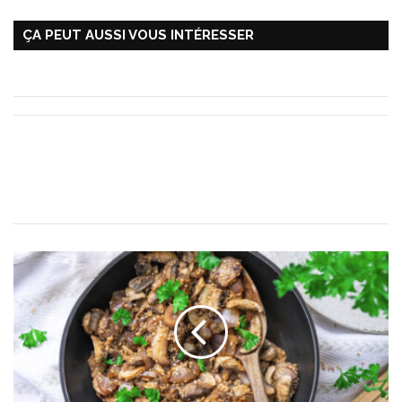
ÇA PEUT AUSSI VOUS INTÉRESSER
S
a
u
t
é
d
e
c