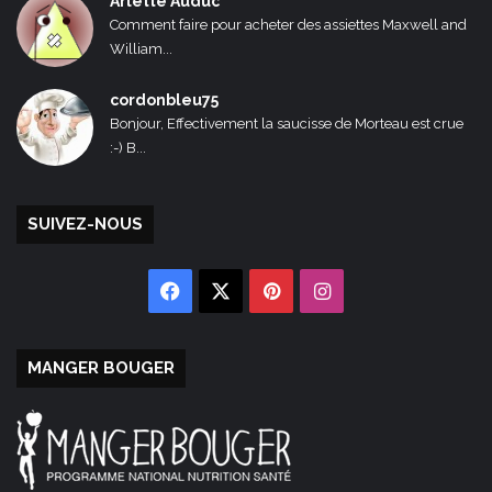
Arlette Auduc
Comment faire pour acheter des assiettes Maxwell and
William...
cordonbleu75
Bonjour, Effectivement la saucisse de Morteau est crue
:-) B...
SUIVEZ-NOUS
Facebook
X
Pinterest
Instagram
MANGER BOUGER