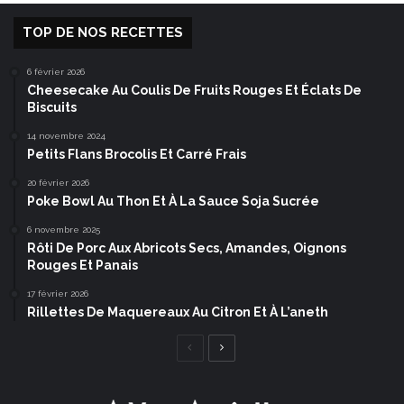
TOP DE NOS RECETTES
6 février 2026
Cheesecake Au Coulis De Fruits Rouges Et Éclats De
Biscuits
14 novembre 2024
Petits Flans Brocolis Et Carré Frais
20 février 2026
Poke Bowl Au Thon Et À La Sauce Soja Sucrée
6 novembre 2025
Rôti De Porc Aux Abricots Secs, Amandes, Oignons
Rouges Et Panais
17 février 2026
Rillettes De Maquereaux Au Citron Et À L’aneth
Page
Page
précédente
suivante