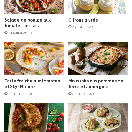
i
e
q
l
u
é
e
Salade de poulpe aux
Citrons givrés
e
tomates cerises
&
s
23 juillet 2026
p
C
24 juillet 2026
e
H
r
A
s
R
i
A
l
L
f
r
Tarte fraîche aux tomates
Moussaka aux pommes de
i
et Skyr Nature
terre et aubergines
s
22 juillet 2026
21 juillet 2026
é