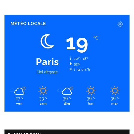
MÉTÉO LOCALE
19
℃
Paris
20º - 18º
53%
1.34 km/h
Ciel dégagé
27
33
36
36
36
℃
℃
℃
℃
℃
ven
sam
dim
lun
mar