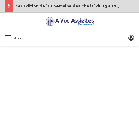
1er Édition de “La Semaine des Chefs” du 19 au 24 octobre 2026
S
Menu