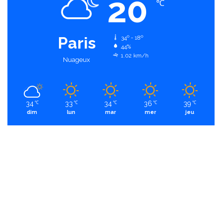
20
℃
Paris
34º - 18º
44%
1.02 km/h
Nuageux
34
33
34
36
39
℃
℃
℃
℃
℃
dim
lun
mar
mer
jeu