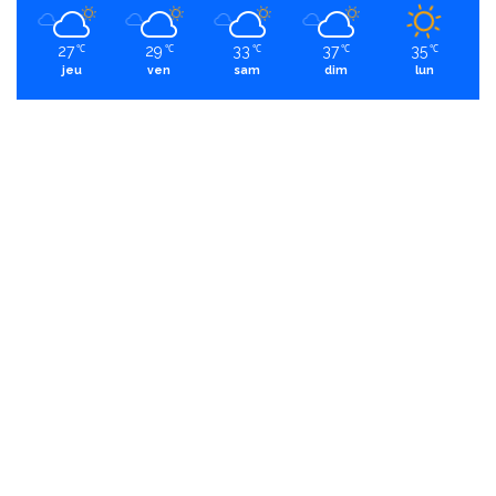
27
29
33
37
35
℃
℃
℃
℃
℃
jeu
ven
sam
dim
lun