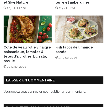
et Skyr Nature
terre et aubergines
t
a
22 juillet 2026
21 juillet 2026
j
c
a
a
p
h
o
u
n
è
a
t
i
e
s
s
Côte de veau rôtie vinaigre
Fish tacos de limande
p
balsamique, tomates &
panée
a
têtes d’ail rôties, burrata,
17 juillet 2026
r
basilic
e
20 juillet 2026
x
c
e
LAISSER UN COMMENTAIRE
l
l
Vous devez
vous connecter
pour publier un commentaire.
e
n
c