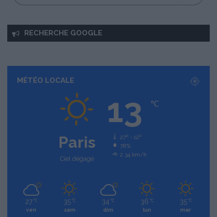
RECHERCHE GOOGLE
MÉTÉO LOCALE
13
℃
Paris
27º - 12º
78%
2.34 km/h
Ciel dégagé
27
35
34
36
35
℃
℃
℃
℃
℃
ven
sam
dim
lun
mar