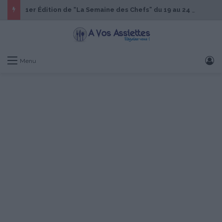
1er Édition de “La Semaine des Chefs” du 19 au 24 octobre 2026
S
Menu