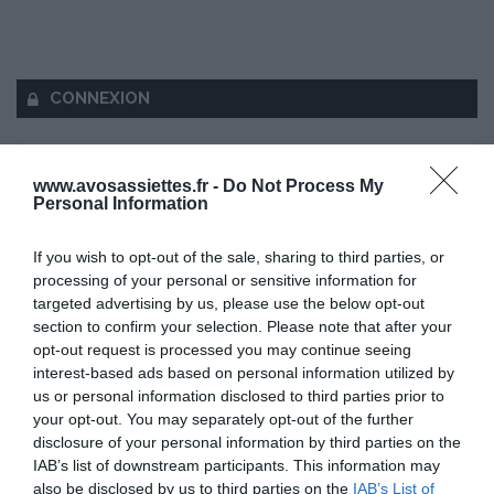
CONNEXION
www.avosassiettes.fr -
Do Not Process My
Personal Information
Mot de passe oublié ?
If you wish to opt-out of the sale, sharing to third parties, or
processing of your personal or sensitive information for
Se souvenir de moi
targeted advertising by us, please use the below opt-out
section to confirm your selection. Please note that after your
Se connecter
opt-out request is processed you may continue seeing
interest-based ads based on personal information utilized by
Vous n'avez pas de compte ?
us or personal information disclosed to third parties prior to
your opt-out. You may separately opt-out of the further
disclosure of your personal information by third parties on the
IAB’s list of downstream participants. This information may
also be disclosed by us to third parties on the
IAB’s List of