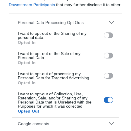
Downstream Participants
that may further disclose it to other
third parties.
Please note that this website/app uses one or more Google
Personal Data Processing Opt Outs
services and may gather and store information including but
not limited to your visit or usage behaviour. You may click to
I want to opt-out of the Sharing of my
personal data.
grant or deny consent to Google and its third-party tags to
Opted In
use your data for below specified purposes in below Google
consent section.
I want to opt-out of the Sale of my
Personal Data.
Opted In
I want to opt-out of processing my
Personal Data for Targeted Advertising.
Opted In
I want to opt-out of Collection, Use,
Retention, Sale, and/or Sharing of my
Personal Data that Is Unrelated with the
Purposes for which it was collected.
Opted Out
Google consents
AILLEURS SUR LE WEB