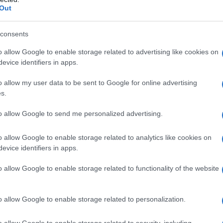
Out
27 août 2015
0
7 957
Croissants au brie et au jambon de
consents
Paris
o allow Google to enable storage related to advertising like cookies on
evice identifiers in apps.
Proportions pour 4 Personnes Temps de Préparation 5
Minutes Temps de Cuisson 10 Minutes …
o allow my user data to be sent to Google for online advertising
s.
Lire la suite »
es
to allow Google to send me personalized advertising.
o allow Google to enable storage related to analytics like cookies on
7 novembre 2011
0
2 827
evice identifiers in apps.
Petits Gratins de Blettes aux Deux
Fromages
o allow Google to enable storage related to functionality of the website
Pas bête cette recette dominicale, mais avec bettes et
fromage ! Proportions pour…
o allow Google to enable storage related to personalization.
Lire la suite »
o allow Google to enable storage related to security, including