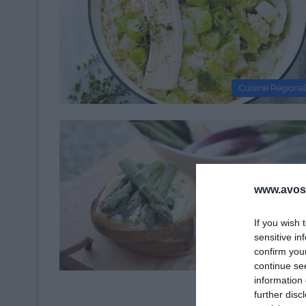
Cuisine Régiona
www.avosa
If you wish 
sensitive in
confirm you
Cuisine Régiona
continue se
information 
further disc