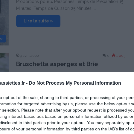
Proportions pour 4 Personnes Temps de Préparation 15
Minutes Temps de Cuisson 25 Minutes …
Lire la suite »
le
9 avril 2022
0
1 003
Bruschetta asperges et Brie
Proportions pour 4 Personnes Temps de Préparation 20
Minutes Temps de Cuisson 8 Minutes …
ssiettes.fr -
Do Not Process My Personal Information
Lire la suite »
to opt-out of the sale, sharing to third parties, or processing of your per
formation for targeted advertising by us, please use the below opt-out s
r selection. Please note that after your opt-out request is processed y
le
eing interest-based ads based on personal information utilized by us or
disclosed to third parties prior to your opt-out. You may separately opt-
losure of your personal information by third parties on the IAB’s list of