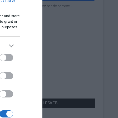
B’s List of
Vous n'avez pas de compte ?
er and store
to grant or
ed purposes
AILLEURS SUR LE WEB