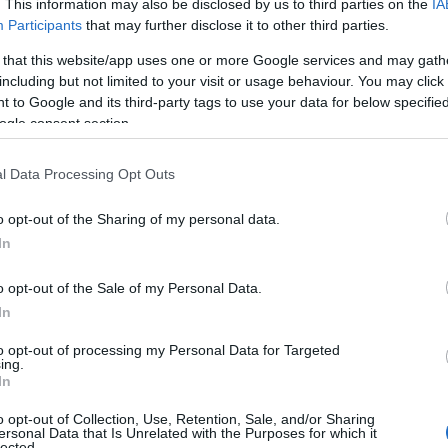
. This information may also be disclosed by us to third parties on the
IA
Participants
that may further disclose it to other third parties.
 that this website/app uses one or more Google services and may gath
including but not limited to your visit or usage behaviour. You may click 
 to Google and its third-party tags to use your data for below specifi
ogle consent section.
l Data Processing Opt Outs
o opt-out of the Sharing of my personal data.
25 février 2019
0
1 716
In
Feuilletés au brie et pommes Pink
o opt-out of the Sale of my Personal Data.
Lady® rôties
In
Proportions pour 4 Personnes Temps de Préparation 10
to opt-out of processing my Personal Data for Targeted
Minutes Temps de Cuisson 30 Minutes …
ing.
In
Lire la suite »
o opt-out of Collection, Use, Retention, Sale, and/or Sharing
le
ersonal Data that Is Unrelated with the Purposes for which it
lected.