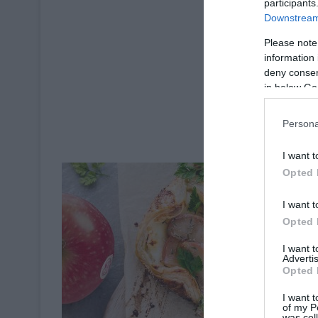
participants
Downstream 
Please note
information 
deny consent
in below Go
Persona
I want t
Opted 
I want t
Opted 
I want 
Advertis
Opted 
I want t
Cuisine Régiona
of my P
was col