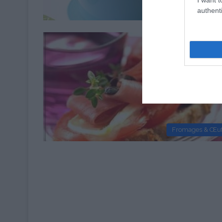
Fromages & Œu
authenti
Fromages & Œu