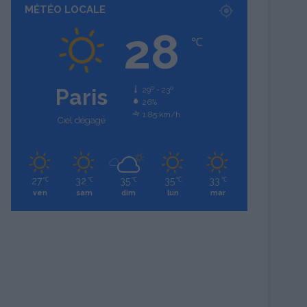
MÉTÉO LOCALE
28
℃
Paris
29º - 23º
26%
1.85 km/h
Ciel dégagé
27
32
35
35
33
℃
℃
℃
℃
℃
ven
sam
dim
lun
mar