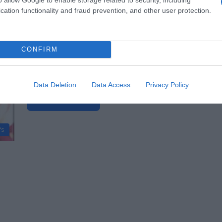
fs
cation functionality and fraud prevention, and other user protection.
15 avril 2011
0
2 739
Tartine de Brie Rôti et Jambon Sec
CONFIRM
Proportions pour 4 Personnes Temps de Préparation 10
Minutes Temps de Cuisson 7 Minutes …
Data Deletion
Data Access
Privacy Policy
Lire la suite »
fs