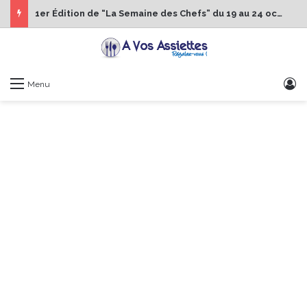
1er Édition de “La Semaine des Chefs” du 19 au 24 octobre 2026
S
Menu