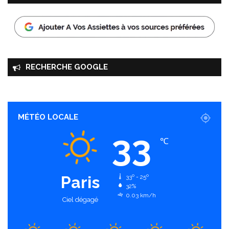
RECHERCHE GOOGLE
MÉTÉO LOCALE
33
℃
Paris
33º - 25º
32%
0.03 km/h
Ciel dégagé