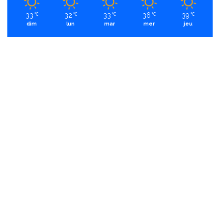
33
32
33
36
39
℃
℃
℃
℃
℃
dim
lun
mar
mer
jeu