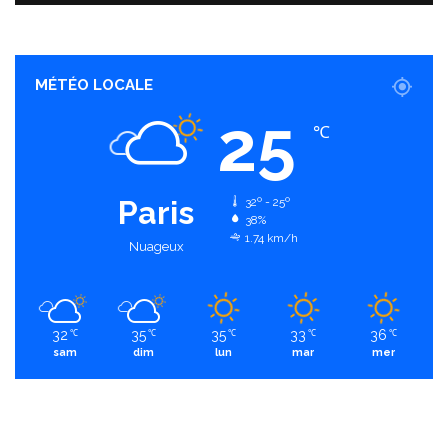
MÉTÉO LOCALE
25
℃
Paris
32º - 25º
38%
1.74 km/h
Nuageux
32
35
35
33
36
℃
℃
℃
℃
℃
sam
dim
lun
mar
mer