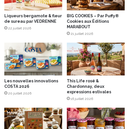
l
o
e
m
s
p
Liqueurs bergamote & fleur
BIG COOKIES – Par Puffy®
”
de sureau par VEDRENNE
Cookies aux Éditions
o
MARABOUT
a
t
22 juillet 2026
v
é
21 juillet 2026
e
e
c
d
C
’
a
e
f
n
é
d
G
i
Les nouvelles innovations
This Life rosé &
r
v
COSTA 2026
Chardonnay, deux
a
e
expressions estivales
20 juillet 2026
n
s
16 juillet 2026
d
P
’
e
M
r
è
l
r
e