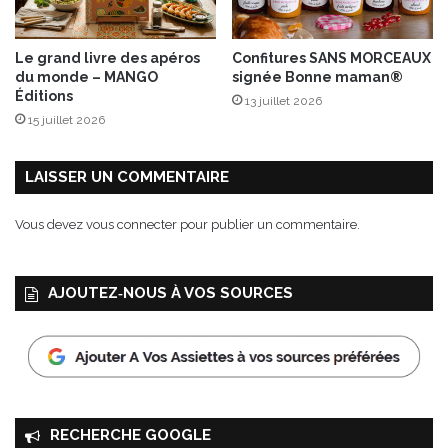
e
d
!
u
N
Le grand livre des apéros
Confitures SANS MORCEAUX
o
du monde – MANGO
signée Bonne maman®
r
Éditions
13 juillet 2026
d
15 juillet 2026
LAISSER UN COMMENTAIRE
Vous devez
vous connecter
pour publier un commentaire.
AJOUTEZ‑NOUS À VOS SOURCES
RECHERCHE GOOGLE