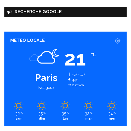
RECHERCHE GOOGLE
MÉTÉO LOCALE
21
℃
Paris
32º - 17º
44%
2 km/h
Nuageux
32
35
35
32
34
℃
℃
℃
℃
℃
sam
dim
lun
mar
mer