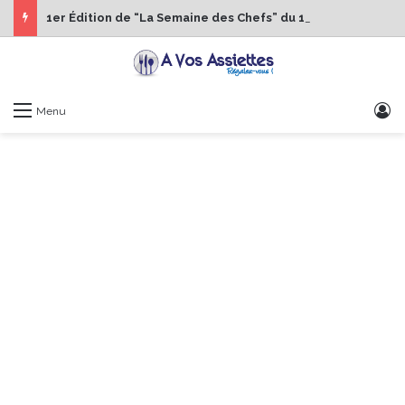
1er Édition de “La Semaine des Chefs” du 19 au 24 octobre 2026
S
Menu