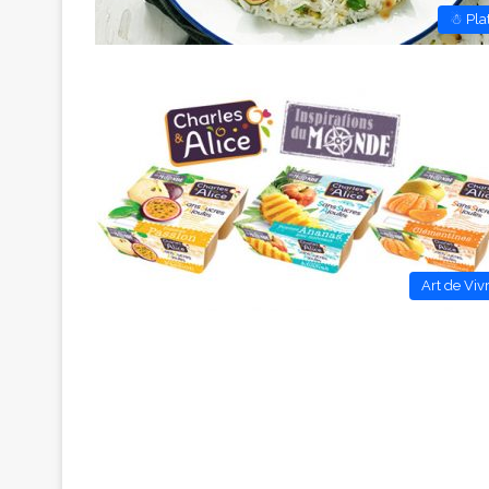
☃ Pla
Art de Viv