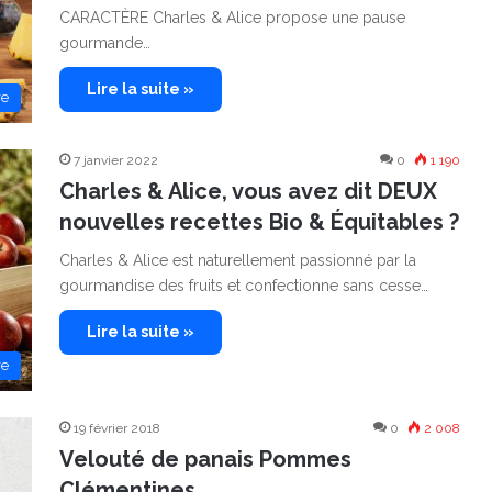
CARACTÈRE Charles & Alice propose une pause
gourmande…
Lire la suite »
re
7 janvier 2022
0
1 190
Charles & Alice, vous avez dit DEUX
nouvelles recettes Bio & Équitables ?
Charles & Alice est naturellement passionné par la
gourmandise des fruits et confectionne sans cesse…
Lire la suite »
re
19 février 2018
0
2 008
Velouté de panais Pommes
Clémentines