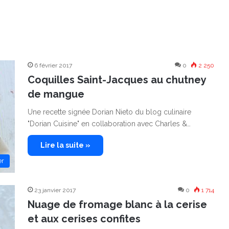
6 février 2017
0
2 250
Coquilles Saint-Jacques au chutney
de mangue
Une recette signée Dorian Nieto du blog culinaire
"Dorian Cuisine" en collaboration avec Charles &…
Lire la suite »
er
23 janvier 2017
0
1 714
Nuage de fromage blanc à la cerise
et aux cerises confites