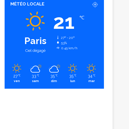
MÉTÉO LOCALE
21
℃
Paris
27º - 20º
53%
0.45 km/h
Ciel dégagé
27
33
35
35
34
℃
℃
℃
℃
℃
ven
sam
dim
lun
mar