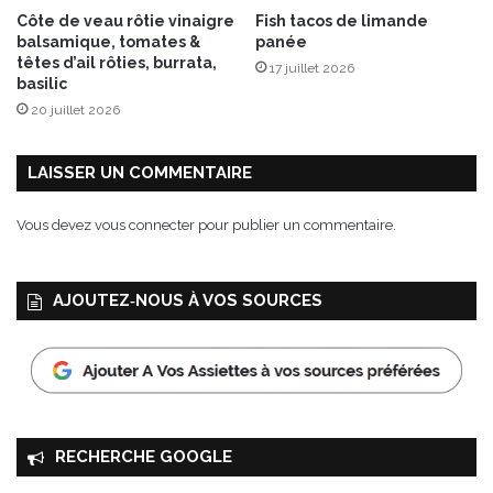
e
n
Côte de veau rôtie vinaigre
Fish tacos de limande
M
f
balsamique, tomates &
panée
a
é
têtes d’ail rôties, burrata,
17 juillet 2026
m
c
basilic
a
u
20 juillet 2026
n
l
®
e
s
LAISSER UN COMMENTAIRE
,
3
Vous devez
vous connecter
pour publier un commentaire.
r
e
c
AJOUTEZ‑NOUS À VOS SOURCES
e
t
t
e
s
g
o
RECHERCHE GOOGLE
u
r