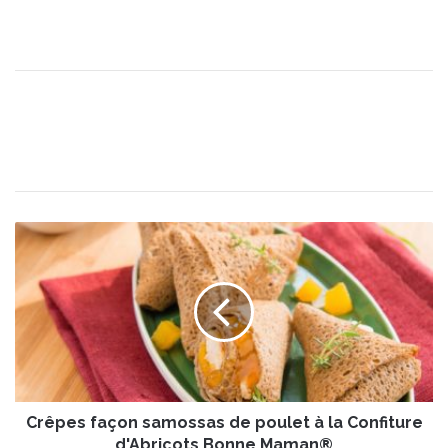
C
r
ê
p
e
s
f
a
ç
Crêpes façon samossas de poulet à la Confiture
o
n
d'Abricots Bonne Maman®