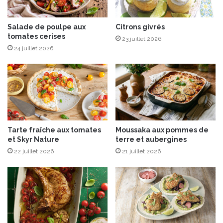
n
s
f
p
i
u
Salade de poulpe aux
Citrons givrés
t
tomates cerises
r
23 juillet 2026
u
é
24 juillet 2026
r
e
e
s
d
d
'
e
A
l
b
é
r
g
Tarte fraîche aux tomates
Moussaka aux pommes de
i
u
et Skyr Nature
terre et aubergines
c
m
o
22 juillet 2026
21 juillet 2026
e
t
s
s
s
B
e
o
c
n
s
n
e