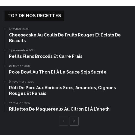
TOP DE NOS RECETTES
6 février 2026
Cheesecake Au Coulis De Fruits Rouges Et Éclats De
Biscuits
14 novembre 2024
Petits Flans Brocolis Et Carré Frais
20 février 2026
Poke Bowl Au Thon Et À La Sauce Soja Sucrée
6 novembre 2025
Rôti De Porc Aux Abricots Secs, Amandes, Oignons
Rouges Et Panais
17 février 2026
Rillettes De Maquereaux Au Citron Et À L’aneth
Page
Page
précédente
suivante