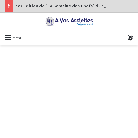
1er Édition de “La Semaine des Chefs” du 19 au 24 octobre 2026
S
Menu