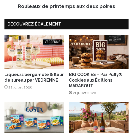
e
Rouleaux de printemps aux deux poires
e
c
p
t
r
DÉCOUVREZ ÉGALEMENT
i
i
o
n
n
t
t
e
e
m
n
p
d
s
a
a
n
Liqueurs bergamote & fleur
BIG COOKIES – Par Puffy®
u
de sureau par VEDRENNE
Cookies aux Éditions
c
x
MARABOUT
e
d
22 juillet 2026
M
21 juillet 2026
e
i
u
x
x
&
p
M
o
a
i
t
r