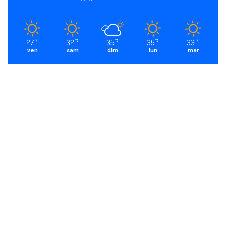
27
32
35
35
33
℃
℃
℃
℃
℃
ven
sam
dim
lun
mar