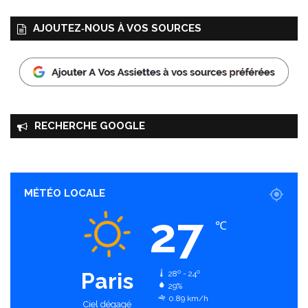
AJOUTEZ‑NOUS À VOS SOURCES
RECHERCHE GOOGLE
MÉTÉO LOCALE
27
℃
Paris
28º - 24º
29%
0.89 km/h
Ciel dégagé