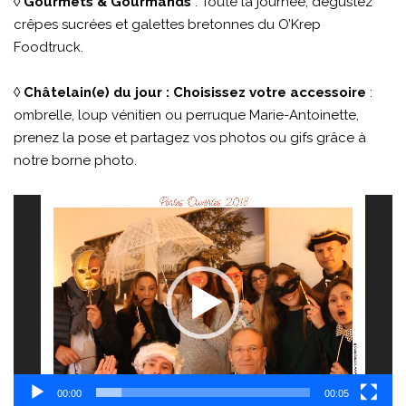
◊
Gourmets & Gourmands
: Toute la journée, dégustez
crêpes sucrées et galettes bretonnes du O’Krep
Foodtruck.
◊
Châtelain(e) du jour : Choisissez votre accessoire
:
ombrelle, loup vénitien ou perruque Marie-Antoinette,
prenez la pose et partagez vos photos ou gifs grâce à
notre borne photo.
Lecteur
vidéo
00:00
00:05