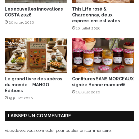
c
e
Les nouvelles innovations
This Life rosé &
h
s
COSTA 2026
Chardonnay, deux
d
expressions estivales
20 juillet 2026
e
16 juillet 2026
Z
A
K
!
d
e
s
i
Le grand livre des apéros
Confitures SANS MORCEAUX
g
du monde – MANGO
signée Bonne maman®
n
Éditions
13 juillet 2026
s
15 juillet 2026
®
LAISSER UN COMMENTAIRE
Vous devez
vous connecter
pour publier un commentaire.