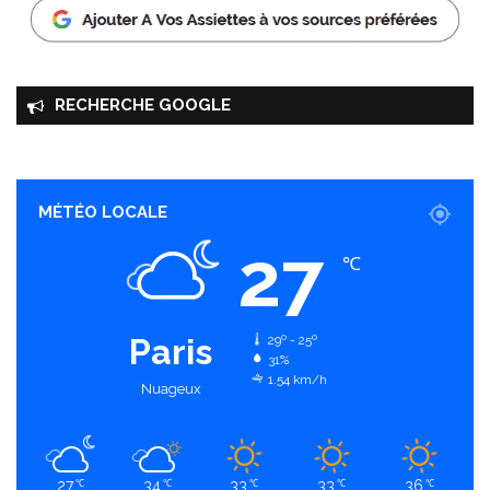
RECHERCHE GOOGLE
MÉTÉO LOCALE
27
℃
Paris
29º - 25º
31%
1.54 km/h
Nuageux
27
34
33
33
36
℃
℃
℃
℃
℃