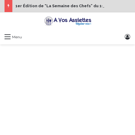
1er Édition de “La Semaine des Chefs” du 19 au 24 octobre 2026
S
Menu