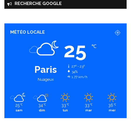
RECHERCHE GOOGLE
MÉTÉO LOCALE
25
℃
Paris
27º - 23º
34%
1.77 km/h
Nuageux
25
34
33
33
36
℃
℃
℃
℃
℃
sam
dim
lun
mar
mer