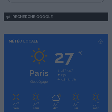
RECHERCHE GOOGLE
MÉTÉO LOCALE
27
℃
Paris
28º - 24º
29%
0.89 km/h
Ciel dégagé
27
32
35
35
33
℃
℃
℃
℃
℃
ven
sam
dim
lun
mar