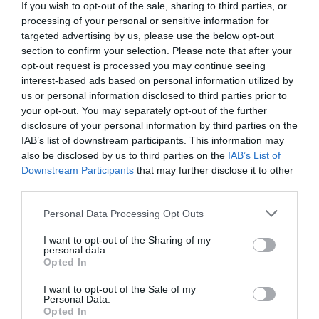
If you wish to opt-out of the sale, sharing to third parties, or
processing of your personal or sensitive information for
targeted advertising by us, please use the below opt-out
section to confirm your selection. Please note that after your
CONNEXION
opt-out request is processed you may continue seeing
interest-based ads based on personal information utilized by
us or personal information disclosed to third parties prior to
your opt-out. You may separately opt-out of the further
disclosure of your personal information by third parties on the
IAB’s list of downstream participants. This information may
Mot de passe oublié ?
also be disclosed by us to third parties on the
IAB’s List of
Downstream Participants
that may further disclose it to other
Se souvenir de moi
third parties.
Please note that this website/app uses one or more Google
Personal Data Processing Opt Outs
Se connecter
services and may gather and store information including but
not limited to your visit or usage behaviour. You may click to
I want to opt-out of the Sharing of my
Vous n'avez pas de compte ?
personal data.
grant or deny consent to Google and its third-party tags to
Opted In
use your data for below specified purposes in below Google
consent section.
I want to opt-out of the Sale of my
Personal Data.
Opted In