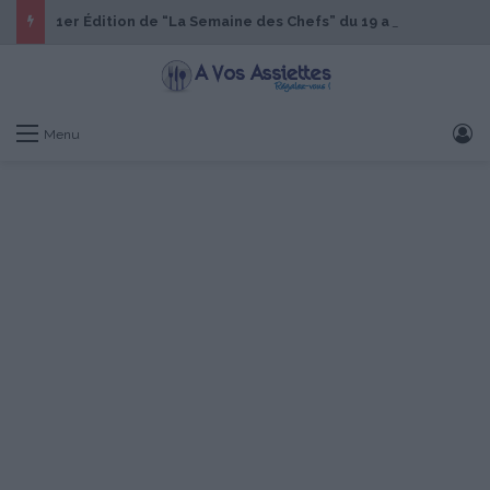
1er Édition de “La Semaine des Chefs” du 19 au 24 octobre 2026
S
Menu