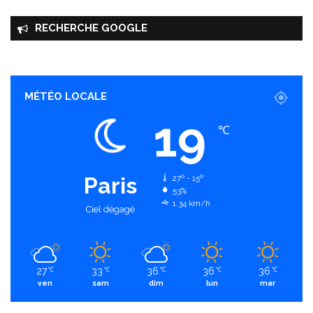
RECHERCHE GOOGLE
MÉTÉO LOCALE
19
℃
Paris
27º - 15º
53%
1.34 km/h
Ciel dégagé
27
33
36
36
36
℃
℃
℃
℃
℃
ven
sam
dim
lun
mar