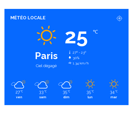
MÉTÉO LOCALE
25
℃
Paris
27º - 23º
30%
1.34 km/h
Ciel dégagé
27
33
35
35
34
℃
℃
℃
℃
℃
ven
sam
dim
lun
mar