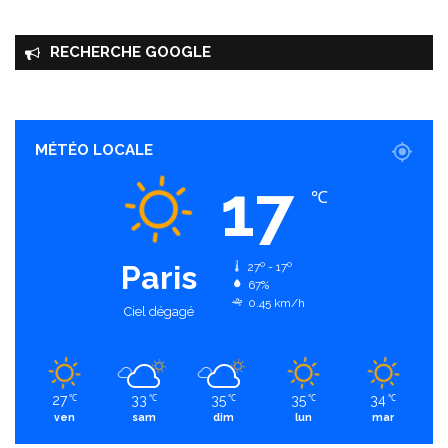
RECHERCHE GOOGLE
MÉTÉO LOCALE
17
℃
Paris
27º - 17º
67%
0.45 km/h
Ciel dégagé
27
33
35
35
34
℃
℃
℃
℃
℃
ven
sam
dim
lun
mar