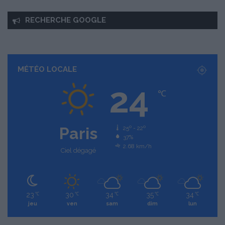
RECHERCHE GOOGLE
MÉTÉO LOCALE
24
℃
Paris
25º - 22º
37%
2.68 km/h
Ciel dégagé
23
30
34
35
34
℃
℃
℃
℃
℃
jeu
ven
sam
dim
lun