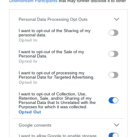
Downstream Participants
that may further disclose it to other
third parties.
Please note that this website/app uses one or more Google
Personal Data Processing Opt Outs
services and may gather and store information including but
not limited to your visit or usage behaviour. You may click to
I want to opt-out of the Sharing of my
personal data.
grant or deny consent to Google and its third-party tags to
Opted In
use your data for below specified purposes in below Google
consent section.
I want to opt-out of the Sale of my
Personal Data.
Opted In
I want to opt-out of processing my
Personal Data for Targeted Advertising.
Opted In
I want to opt-out of Collection, Use,
Retention, Sale, and/or Sharing of my
Personal Data that Is Unrelated with the
Purposes for which it was collected.
Opted Out
AILLEURS SUR LE WEB
Google consents
I want to allow Google to enable storage