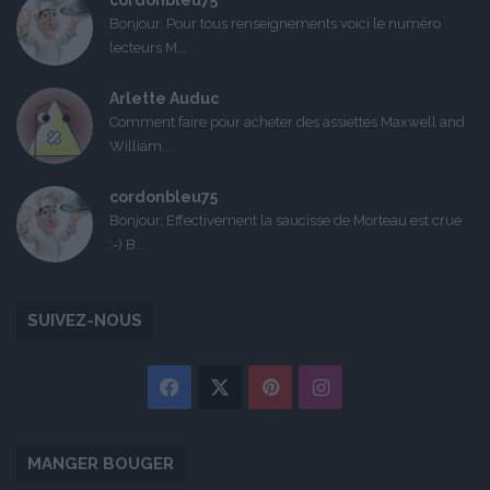
cordonbleu75
Bonjour, Pour tous renseignements voici le numéro
lecteurs M...
Arlette Auduc
Comment faire pour acheter des assiettes Maxwell and
William...
cordonbleu75
Bonjour, Effectivement la saucisse de Morteau est crue
:-) B...
SUIVEZ-NOUS
Facebook
X
Pinterest
Instagram
MANGER BOUGER