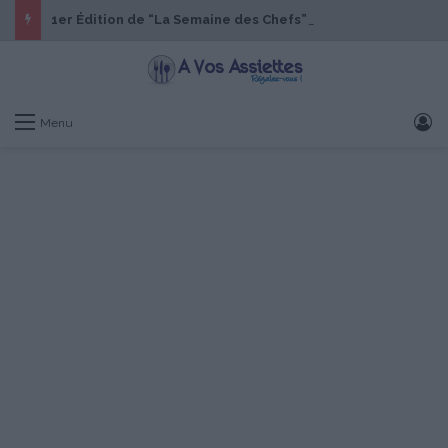
1er Édition de “La Semaine des Chefs” du 19 au 24 octobre 2026
S
Menu