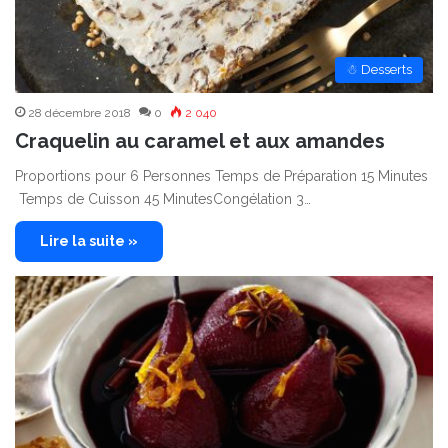
☃ Desserts
28 décembre 2018
0
2 040
Craquelin au caramel et aux amandes
Proportions pour 6 Personnes Temps de Préparation 15 Minutes
Temps de Cuisson 45 MinutesCongélation 3…
Lire la suite »