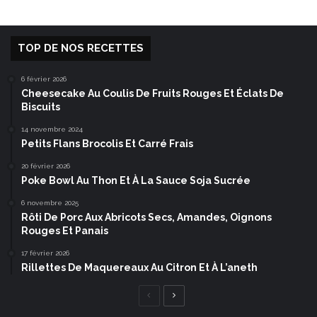
TOP DE NOS RECETTES
6 février 2026
Cheesecake Au Coulis De Fruits Rouges Et Éclats De
Biscuits
14 novembre 2024
Petits Flans Brocolis Et Carré Frais
20 février 2026
Poke Bowl Au Thon Et À La Sauce Soja Sucrée
6 novembre 2025
Rôti De Porc Aux Abricots Secs, Amandes, Oignons
Rouges Et Panais
17 février 2026
Rillettes De Maquereaux Au Citron Et À L’aneth
Page
Page
précédente
suivante