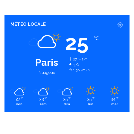
MÉTÉO LOCALE
25
℃
Paris
27º - 23º
37%
1.56 km/h
Nuageux
27
33
35
35
34
℃
℃
℃
℃
℃
ven
sam
dim
lun
mar