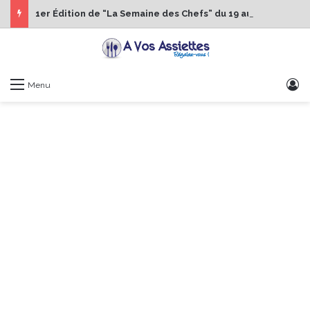
1er Édition de “La Semaine des Chefs” du 19 au 24 octobre 2026
S
Menu