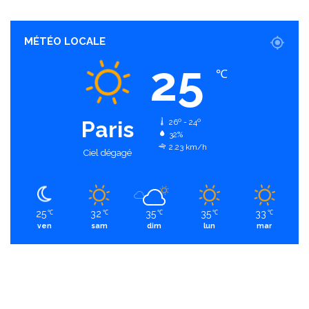
MÉTÉO LOCALE
25
℃
Paris
26º - 24º
32%
2.23 km/h
Ciel dégagé
25
32
35
35
33
℃
℃
℃
℃
℃
ven
sam
dim
lun
mar