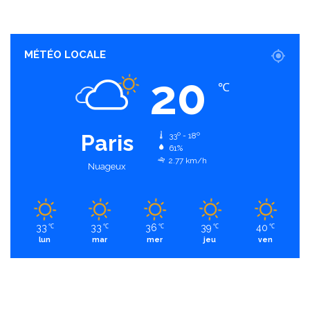
MÉTÉO LOCALE
20
℃
Paris
33º - 18º
61%
2.77 km/h
Nuageux
33
33
36
39
40
℃
℃
℃
℃
℃
lun
mar
mer
jeu
ven