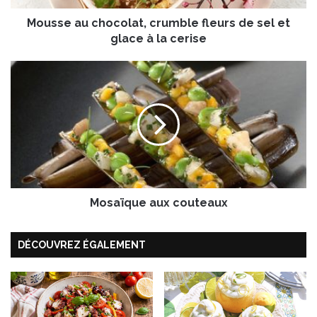
c
Mousse au chocolat, crumble fleurs de sel et
h
o
glace à la cerise
c
o
M
l
o
a
s
t
a
,
ï
c
q
r
u
u
e
m
a
b
Mosaïque aux couteaux
u
l
x
e
c
DÉCOUVREZ ÉGALEMENT
f
o
l
u
e
t
u
e
r
a