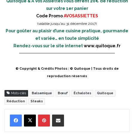
Quitoque & A Vos Assiettes vous offrent 20€ de réduction
sur votre 1er panier
Code Promo
AVOSASSIETTES
(valable jusqu'au 31 décembre 2017)
Pour goûter au plaisir d’une cuisine pratique, gourmande
et variée… en toute simplicité
Rendez-vous sur le site internet
www.quitoque.fr
© Copyright & Crédits Photos : © Quitoque | Tous droits de
reproduction réservés
Mots-clés
Balsamique
Bœuf
Échalotes
Quitoque
Réduction
Steaks
Pinterest
Partager par Email