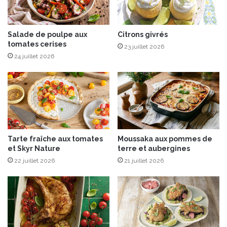
s
u
d
x
e
s
Salade de poulpe aux
Citrons givrés
tomates cerises
e
23 juillet 2026
l
24 juillet 2026
e
t
g
l
a
c
e
Tarte fraîche aux tomates
Moussaka aux pommes de
à
et Skyr Nature
terre et aubergines
l
22 juillet 2026
21 juillet 2026
a
c
e
r
i
s
e