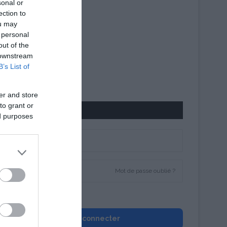
sonal or
ection to
ou may
 personal
out of the
 downstream
B’s List of
er and store
to grant or
CONNEXION
ed purposes
Mot de passe oublié ?
Se souvenir de moi
Se connecter