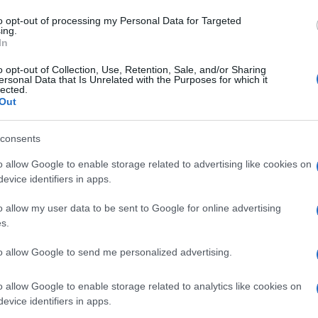
to opt-out of processing my Personal Data for Targeted
ing.
In
o opt-out of Collection, Use, Retention, Sale, and/or Sharing
ersonal Data that Is Unrelated with the Purposes for which it
lected.
Out
consents
o allow Google to enable storage related to advertising like cookies on
27 septembre 2016
0
3 852
evice identifiers in apps.
3 nouvelles tablettes de chocolat
bio et équitables Alter Eco, ultra
o allow my user data to be sent to Google for online advertising
s.
gourmandes !
to allow Google to send me personalized advertising.
LAIT FOURRÉ COCO Une alliance de douceur et
d’exotisme ! Voici un chocolat au lait…
o allow Google to enable storage related to analytics like cookies on
Lire la suite »
evice identifiers in apps.