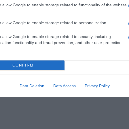
re
o allow Google to enable storage related to functionality of the website
28 décembre 2015
0
5 766
o allow Google to enable storage related to personalization.
Alter Eco, leader du chocolat bio
et équitable en France, invite au
o allow Google to enable storage related to security, including
voyage avec 5 nouveautés chocolat
cation functionality and fraud prevention, and other user protection.
aux origines exotiques
Origine Équateur Le Cacao Equatorien aux arômes
CONFIRM
floraux et boisés apporte une touche exotique aux…
re
Lire la suite »
Data Deletion
Data Access
Privacy Policy