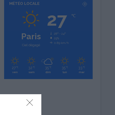
MÉTÉO LOCALE
27
℃
Paris
28º - 24º
29%
0.89 km/h
Ciel dégagé
27
32
35
35
33
℃
℃
℃
℃
℃
ven
sam
dim
lun
mar