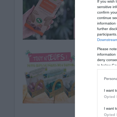
If you wish 
sensitive in
confirm you
continue se
information 
further disc
Art de Viv
participants
Downstream 
Please note
information 
deny consent
in below Go
Persona
I want t
Opted 
Art de Viv
I want t
Opted 