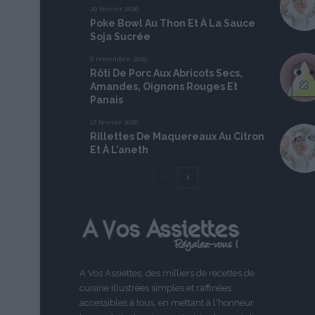
20 février 2026
Poke Bowl Au Thon Et À La Sauce
Soja Sucrée
6 novembre 2025
Rôti De Porc Aux Abricots Secs,
Amandes, Oignons Rouges Et
Panais
17 février 2026
Rillettes De Maquereaux Au Citron
Et À L’aneth
Page
Page
précédente
suivante
A Vos Assiettes, des milliers de recettes de
cuisine illustrées simples et raffinées
accessibles à tous, en mettant à l'honneur