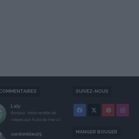
COMMENTAIRES
SUIVEZ-NOUS
Laly
Facebook
X
Pinterest
Inst
Bonjour, Votre recette de
crêpes aux fruits de mer a l...
MANGER BOUGER
cordonbleu75