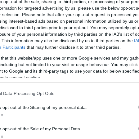
to opt-out of the sale, sharing to third parties, or processing of your per
formation for targeted advertising by us, please use the below opt-out s
En 1987, RAPUNZEL lançait sur le marché le premier
r selection. Please note that after your opt-out request is processed y
chocolat bio et équitable au monde…
eing interest-based ads based on personal information utilized by us or
disclosed to third parties prior to your opt-out. You may separately opt-
Lire la suite »
losure of your personal information by third parties on the IAB’s list of
re
. This information may also be disclosed by us to third parties on the
IA
Participants
that may further disclose it to other third parties.
 that this website/app uses one or more Google services and may gath
28 mars 2018
0
2 362
including but not limited to your visit or usage behaviour. You may click 
Pour Pâques “BELVAS” vous propose
 to Google and its third-party tags to use your data for below specifi
ses Petits Œufs BIO & Équitables
ogle consent section.
Si on sait innover chez BELVAS pour surprendre les
gourmands avec de délicieuses nouveautés, on…
l Data Processing Opt Outs
Lire la suite »
o opt-out of the Sharing of my personal data.
In
re
o opt-out of the Sale of my Personal Data.
In