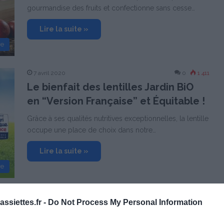
gourmandise des fruits et confectionne sans cesse…
Lire la suite »
re
7 avril 2020
0
1 411
Le bienfait des lentilles Jardin BiO
en “Version Française” et Équitable !
Grâce à ses qualités nutritives exceptionnelles, la lentille
occupe une place de choix dans notre…
Lire la suite »
re
2 octobre 2019
0
1 357
ssiettes.fr -
Do Not Process My Personal Information
RAPUNZEL lance deux nouvelles
“Tablettes de Chocolat” Équitable