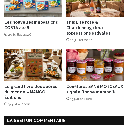
e
s
t
e
z
t
Les nouvelles innovations
This Life rosé &
a
p
COSTA 2026
Chardonnay, deux
u
o
expressions estivales
20 juillet 2026
x
p
16 juillet 2026
É
-
d
c
i
o
t
r
i
n
o
a
n
u
s
p
Le grand livre des apéros
Confitures SANS MORCEAUX
d
a
du monde – MANGO
signée Bonne maman®
e
p
Éditions
13 juillet 2026
L
r
15 juillet 2026
a
i
M
k
a
a
LAISSER UN COMMENTAIRE
r
f