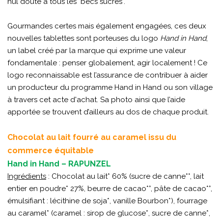
nul doute à tous les "becs sucrés".
Gourmandes certes mais également engagées, ces deux
nouvelles tablettes sont porteuses du logo
Hand in Hand
,
un label créé par la marque qui exprime une valeur
fondamentale : penser globalement, agir localement ! Ce
logo reconnaissable est l’assurance de contribuer à aider
un producteur du programme Hand in Hand ou son village
à travers cet acte d'achat. Sa photo ainsi que l’aide
apportée se trouvent d’ailleurs au dos de chaque produit.
Chocolat au lait fourré au caramel issu du
commerce équitable
Hand in Hand – RAPUNZEL
Ingrédients
: Chocolat au lait* 60% (sucre de canne*°, lait
entier en poudre* 27%, beurre de cacao*°, pâte de cacao*°,
émulsifiant : lécithine de soja*, vanille Bourbon*), fourrage
au caramel* (caramel : sirop de glucose*, sucre de canne*,