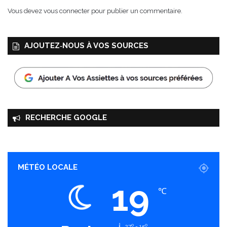
t
u
Vous devez
vous connecter
pour publier un commentaire.
i
m
n
é
i
AJOUTEZ‑NOUS À VOS SOURCES
è
r
e
RECHERCHE GOOGLE
MÉTÉO LOCALE
19
℃
27º - 15º