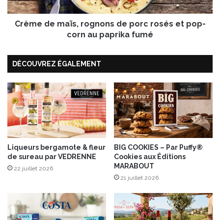
s
m
t
a
r
Crème de maïs, rognons de porc rosés et pop-
ï
o
s
corn au paprika fumé
n
,
o
r
m
DÉCOUVREZ ÉGALEMENT
o
i
g
q
n
u
o
e
n
“
s
d
d
e
e
G
p
Liqueurs bergamote & fleur
BIG COOKIES – Par Puffy®
é
de sureau par VEDRENNE
Cookies aux Éditions
o
MARABOUT
r
r
22 juillet 2026
a
c
21 juillet 2026
r
r
d
o
G
s
o
é