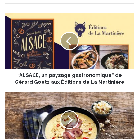
“
A
L
S
A
C
E
,
u
“ALSACE, un paysage gastronomique“ de
n
p
Gérard Goetz aux Éditions de La Martinière
a
y
C
s
r
a
è
g
m
e
e
g
d
a
e