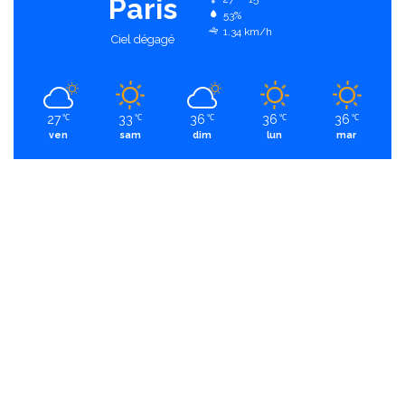
Paris
53%
1.34 km/h
Ciel dégagé
27
33
36
36
36
℃
℃
℃
℃
℃
ven
sam
dim
lun
mar