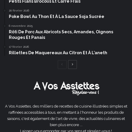
Petits Flans Brocolis Et Carré Frais
20 février 2026
Poke Bowl Au Thon Et À La Sauce Soja Sucrée
6 novembre 2025
Rôti De Porc Aux Abricots Secs, Amandes, Oignons
Rouges Et Panais
17 février 2026
Rillettes De Maquereaux Au Citron Et À L’aneth
Page
Page
précédente
suivante
A Vos Assiettes, des milliers de recettes de cuisine illustrées simples et
raffinées accessibles à tous, en mettant à l'honneur les produits de
saisons, c'est également de l'art de vivre, des actualités culinaires et
bien plus encore ...
Laissez-vous emporter par vos sens et régalez-vous !