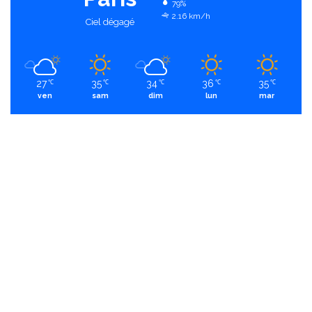
79%
2.16 km/h
Ciel dégagé
27
35
34
36
35
℃
℃
℃
℃
℃
ven
sam
dim
lun
mar