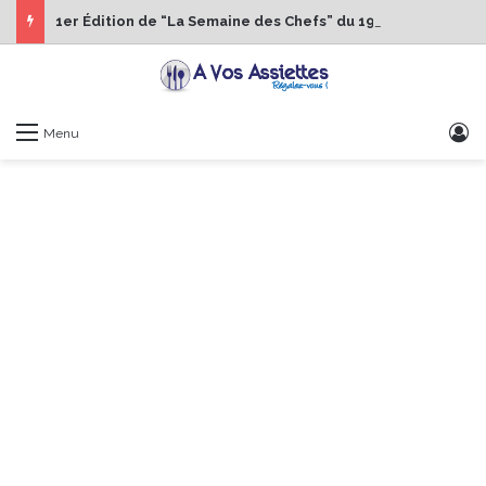
1er Édition de “La Semaine des Chefs” du 19 au 24 octobre 2026
S
Menu