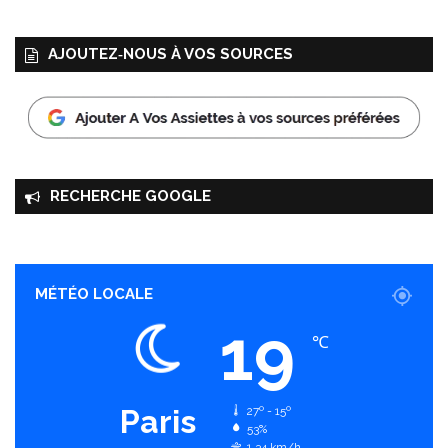
AJOUTEZ‑NOUS À VOS SOURCES
RECHERCHE GOOGLE
MÉTÉO LOCALE
19
℃
Paris
27º - 15º
53%
1.34 km/h