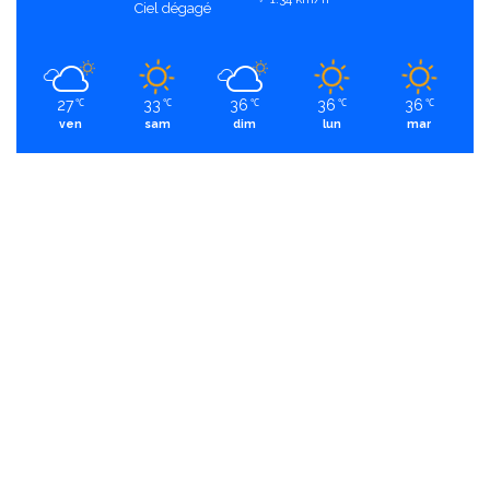
Ciel dégagé
27
33
36
36
36
℃
℃
℃
℃
℃
ven
sam
dim
lun
mar