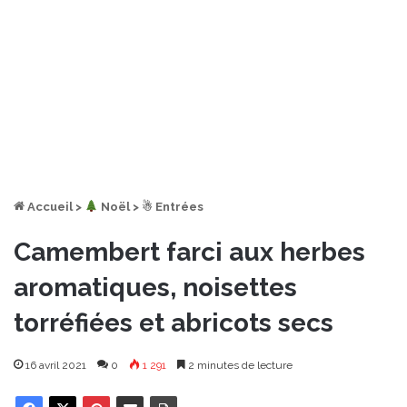
Accueil
>
︎ Noël
>
☃ Entrées
Camembert farci aux herbes
aromatiques, noisettes
torréfiées et abricots secs
16 avril 2021
0
1 291
2 minutes de lecture