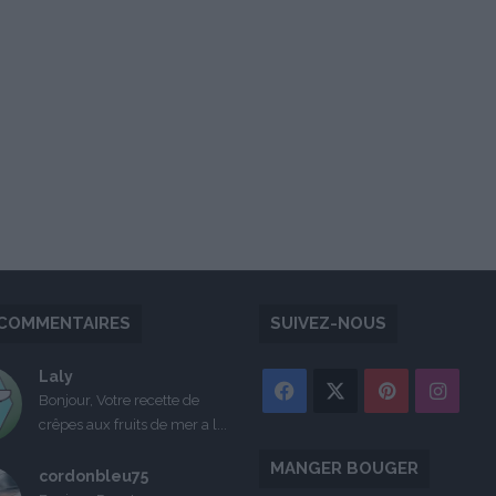
COMMENTAIRES
SUIVEZ-NOUS
Laly
Facebook
X
Pinterest
Inst
Bonjour, Votre recette de
crêpes aux fruits de mer a l...
MANGER BOUGER
cordonbleu75