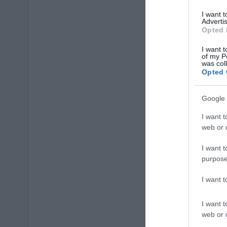
I want 
Advertis
Opted 
I want t
of my P
was col
Opted 
Google 
I want t
web or d
I want t
purpose
I want 
I want t
web or d