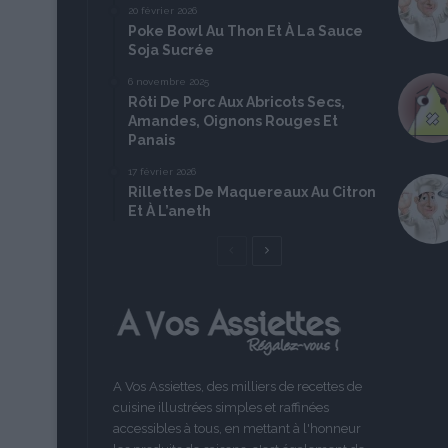
20 février 2026
Poke Bowl Au Thon Et À La Sauce
Soja Sucrée
6 novembre 2025
Rôti De Porc Aux Abricots Secs,
Amandes, Oignons Rouges Et
Panais
17 février 2026
Rillettes De Maquereaux Au Citron
Et À L’aneth
Page
Page
précédente
suivante
A Vos Assiettes, des milliers de recettes de
cuisine illustrées simples et raffinées
accessibles à tous, en mettant à l'honneur