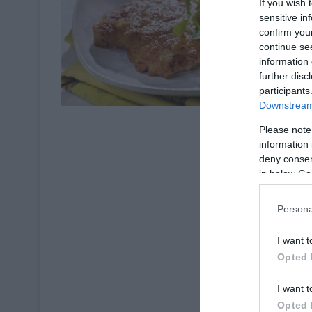
If you wish 
sensitive in
confirm you
continue se
information 
further disc
Fromages & Œu
participants
Downstream 
Please note
information 
deny consent
in below Go
Persona
I want t
Opted 
I want t
Opted 