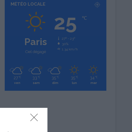
MÉTÉO LOCALE
25
℃
Paris
27º - 23º
30%
1.34 km/h
Ciel dégagé
27
33
35
35
34
℃
℃
℃
℃
℃
ven
sam
dim
lun
mar