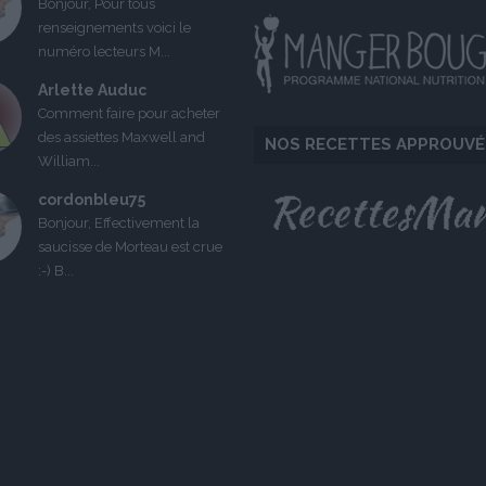
Bonjour, Pour tous
renseignements voici le
numéro lecteurs M...
Arlette Auduc
Comment faire pour acheter
des assiettes Maxwell and
NOS RECETTES APPROUVÉ
William...
cordonbleu75
Bonjour, Effectivement la
saucisse de Morteau est crue
:-) B...