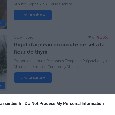
Minutes Repos 2 à 3 Heures Temps…
Lire la suite »
le
4 avril 2015
0
2 465
Gigot d’agneau en croute de sel à la
fleur de thym
Proportions pour 4 Personnes Temps de Préparation 30
Minutes Temps de Cuisson 45 Minutes…
Lire la suite »
au
3 mars 2012
0
3 027
ssiettes.fr -
Do Not Process My Personal Information
Viennoises de Veau au Parmesan