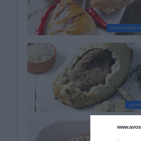
Cuisine Régiona
Agne
www.avosa