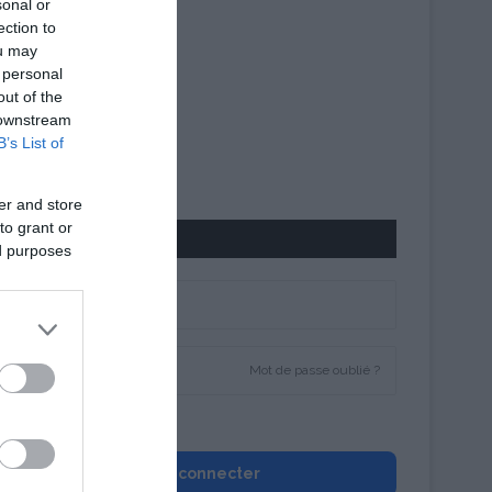
sonal or
ection to
ou may
 personal
out of the
 downstream
B’s List of
er and store
to grant or
CONNEXION
ed purposes
Mot de passe oublié ?
Se souvenir de moi
Se connecter