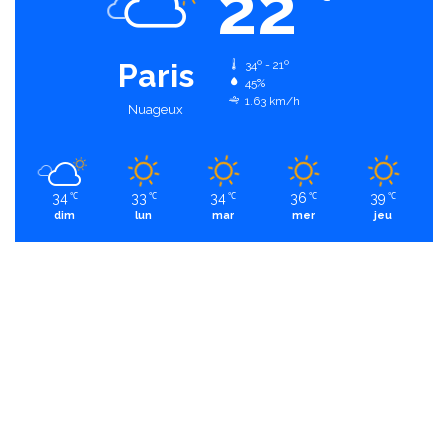
22
Paris
34º - 21º
45%
1.63 km/h
Nuageux
34
33
34
36
39
℃
℃
℃
℃
℃
dim
lun
mar
mer
jeu