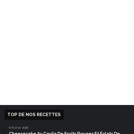
TOP DE NOS RECETTES
6 février 2026
Cheesecake Au Coulis De Fruits Rouges Et Éclats De