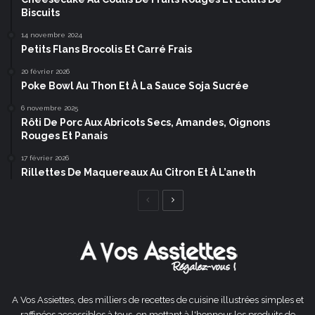
Biscuits
14 novembre 2024
Petits Flans Brocolis Et Carré Frais
20 février 2026
Poke Bowl Au Thon Et À La Sauce Soja Sucrée
6 novembre 2025
Rôti De Porc Aux Abricots Secs, Amandes, Oignons
Rouges Et Panais
17 février 2026
Rillettes De Maquereaux Au Citron Et À L’aneth
Page
Page
précédente
suivante
A Vos Assiettes, des milliers de recettes de cuisine illustrées simples et
raffinées accessibles à tous, en mettant à l'honneur les produits de