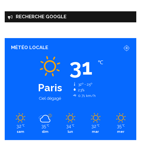
RECHERCHE GOOGLE
MÉTÉO LOCALE
31
℃
Paris
32º - 25º
23%
0.71 km/h
Ciel dégagé
32
35
34
32
35
℃
℃
℃
℃
℃
sam
dim
lun
mar
mer