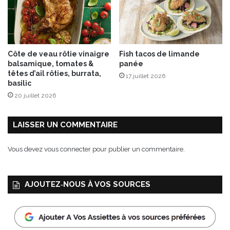
i
m
i
t
é
Côte de veau rôtie vinaigre
Fish tacos de limande
e
balsamique, tomates &
panée
E
têtes d’ail rôties, burrata,
17 juillet 2026
s
basilic
t
20 juillet 2026
i
v
a
LAISSER UN COMMENTAIRE
l
e
Vous devez
vous connecter
pour publier un commentaire.
AJOUTEZ‑NOUS À VOS SOURCES