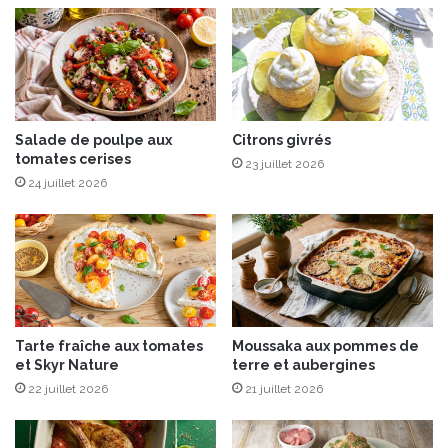
o
s
e
s
a
p
r
Salade de poulpe aux
Citrons givrés
tomates cerises
e
23 juillet 2026
m
24 juillet 2026
i
è
r
e
É
d
i
Tarte fraîche aux tomates
Moussaka aux pommes de
t
et Skyr Nature
terre et aubergines
i
22 juillet 2026
21 juillet 2026
o
n
L