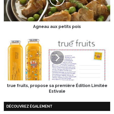
u
a
u
x
Agneau aux petits pois
p
e
t
t
i
r
t
u
s
e
p
f
o
r
i
u
s
i
t
true fruits, propose sa première Édition Limitée
s
,
Estivale
p
r
DÉCOUVREZ ÉGALEMENT
o
p