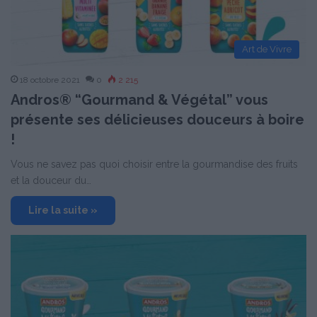
Art de Vivre
18 octobre 2021
0
2 215
Andros® “Gourmand & Végétal” vous
présente ses délicieuses douceurs à boire
!
Vous ne savez pas quoi choisir entre la gourmandise des fruits
et la douceur du…
Lire la suite »