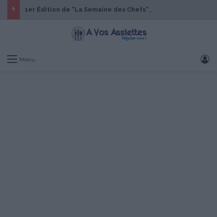
1er Édition de “La Semaine des Chefs” du 19 au 24 octobre 2026
S
Menu