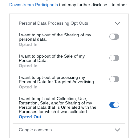
Downstream Participants
that may further disclose it to other
third parties.
Please note that this website/app uses one or more Google
Personal Data Processing Opt Outs
CONNEXION
services and may gather and store information including but
not limited to your visit or usage behaviour. You may click to
I want to opt-out of the Sharing of my
personal data.
grant or deny consent to Google and its third-party tags to
Opted In
use your data for below specified purposes in below Google
consent section.
I want to opt-out of the Sale of my
Personal Data.
Mot de passe oublié ?
Opted In
I want to opt-out of processing my
Se souvenir de moi
Personal Data for Targeted Advertising.
Opted In
Se connecter
I want to opt-out of Collection, Use,
Retention, Sale, and/or Sharing of my
Vous n'avez pas de compte ?
Personal Data that Is Unrelated with the
Purposes for which it was collected.
Opted Out
Google consents