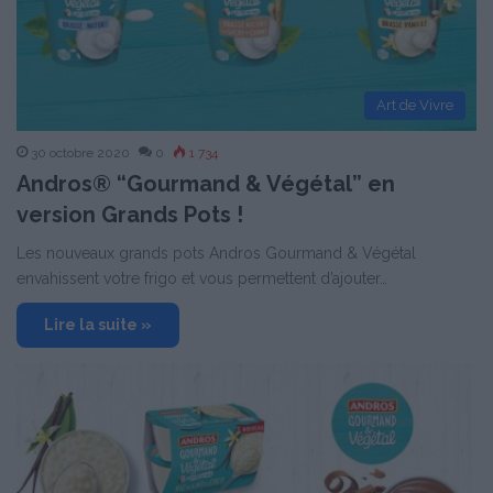
Art de Vivre
30 octobre 2020
0
1 734
Andros® “Gourmand & Végétal” en
version Grands Pots !
Les nouveaux grands pots Andros Gourmand & Végétal
envahissent votre frigo et vous permettent d’ajouter…
Lire la suite »