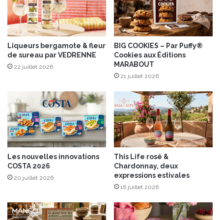
e
e
g
r
r
a
a
v
t
Liqueurs bergamote & fleur
BIG COOKIES – Par Puffy®
e
de sureau par VEDRENNE
Cookies aux Éditions
i
c
MARABOUT
n
G
22 juillet 2026
é
21 juillet 2026
i
e
o
v
a
n
n
i
R
Les nouvelles innovations
This Life rosé &
a
COSTA 2026
Chardonnay, deux
n
expressions estivales
20 juillet 2026
a
16 juillet 2026