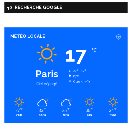
RECHERCHE GOOGLE
MÉTÉO LOCALE
17
℃
Paris
27º - 17º
67%
0.45 km/h
Ciel dégagé
27
33
35
35
34
℃
℃
℃
℃
℃
ven
sam
dim
lun
mar