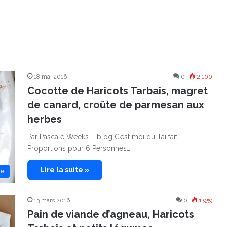
18 mai 2016
0
2 100
Cocotte de Haricots Tarbais, magret
de canard, croûte de parmesan aux
herbes
Par Pascale Weeks – blog C’est moi qui l’ai fait !
Proportions pour 6 Personnes…
Lire la suite »
le
13 mars 2016
0
1 959
Pain de viande d’agneau, Haricots