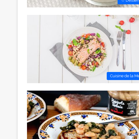
☃ Desser
Cuisine de la M