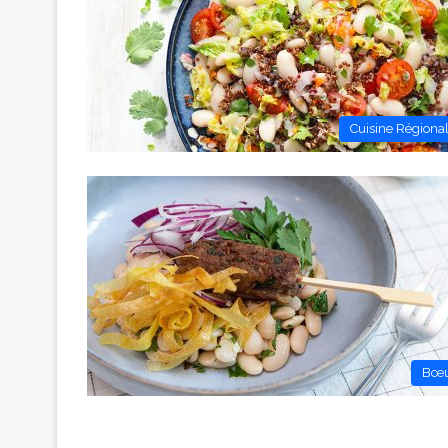
Cuisine Régiona
Bœu