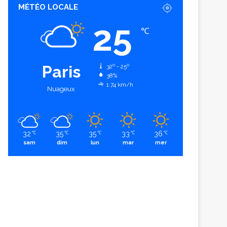
MÉTÉO LOCALE
25
℃
Paris
32º - 25º
38%
1.74 km/h
Nuageux
32
35
35
33
36
℃
℃
℃
℃
℃
sam
dim
lun
mar
mer