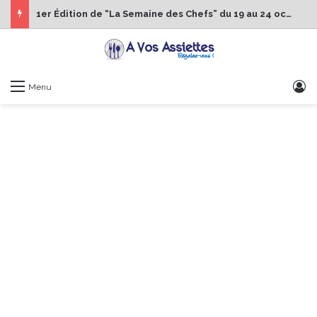
1er Édition de “La Semaine des Chefs” du 19 au 24 octobre 2026
S
Menu