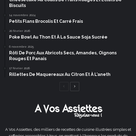
Biscuits
14 novembre 2024
Petits Flans Brocolis Et Carré Frais
20 février 2026
Poke Bowl Au Thon Et À La Sauce Soja Sucrée
6 novembre 2025
Rôti De Porc Aux Abricots Secs, Amandes, Oignons
Rouges Et Panais
17 février 2026
Rillettes De Maquereaux Au Citron Et À L’aneth
Page
Page
précédente
suivante
A Vos Assiettes, des milliers de recettes de cuisine illustrées simples et
raffinées accessibles à tous, en mettant à l'honneur les produits de