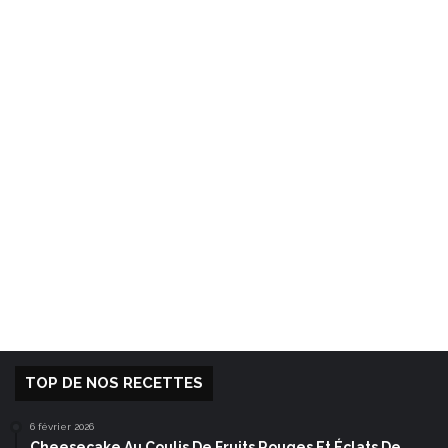
TOP DE NOS RECETTES
6 février 2026
Cheesecake Au Coulis De Fruits Rouges Et Éclats De