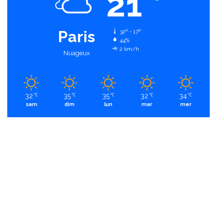
21
Paris
32º - 17º
44%
2 km/h
Nuageux
32
35
35
32
34
℃
℃
℃
℃
℃
sam
dim
lun
mar
mer