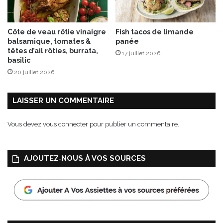
l
e
t
Côte de veau rôtie vinaigre
Fish tacos de limande
t
balsamique, tomates &
panée
e
têtes d’ail rôties, burrata,
17 juillet 2026
d
basilic
e
20 juillet 2026
S
a
v
LAISSER UN COMMENTAIRE
o
i
Vous devez
vous connecter
pour publier un commentaire.
e
c
r
AJOUTEZ‑NOUS À VOS SOURCES
u
e
,
v
i
n
a