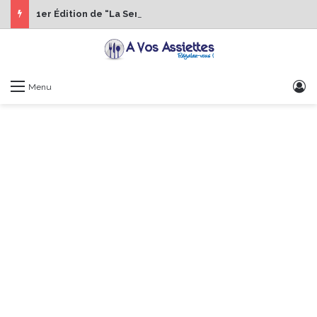
1er Édition de “La Semaine des Chefs” du 19 au 24 octobre 2026
S
Menu