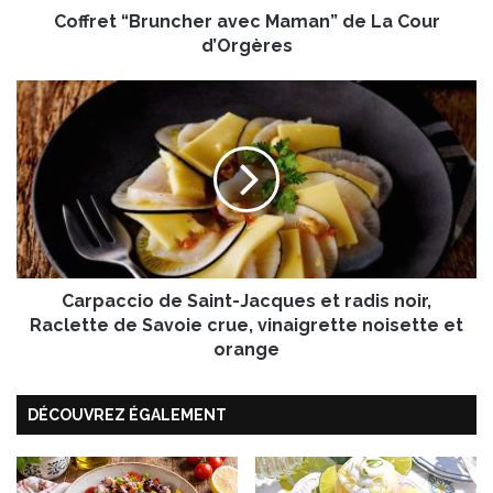
Coffret “Bruncher avec Maman” de La Cour
r
u
d’Orgères
n
c
C
h
a
e
r
r
p
a
a
v
c
e
c
c
i
M
o
a
Carpaccio de Saint-Jacques et radis noir,
d
m
e
Raclette de Savoie crue, vinaigrette noisette et
a
S
orange
n
a
”
i
d
DÉCOUVREZ ÉGALEMENT
n
e
t
L
-
a
J