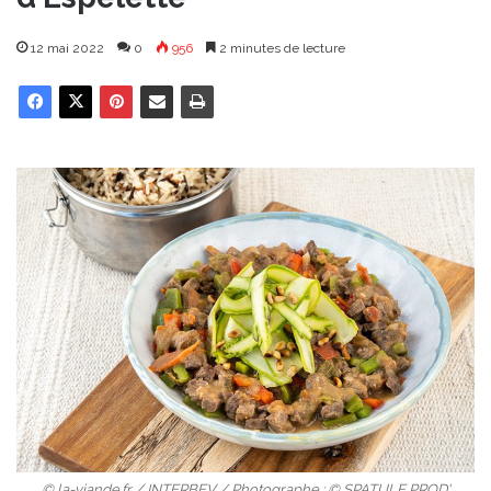
12 mai 2022
0
956
2 minutes de lecture
© la-viande.fr / INTERBEV / Photographe : © SPATULE PROD'