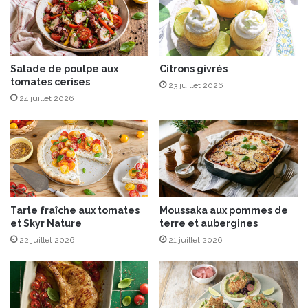
C
a
o
c
u
q
r
u
d
e
Salade de poulpe aux
Citrons givrés
’
tomates cerises
s
23 juillet 2026
O
e
24 juillet 2026
r
t
g
r
è
a
r
d
e
i
s
s
n
Tarte fraîche aux tomates
Moussaka aux pommes de
o
et Skyr Nature
terre et aubergines
i
22 juillet 2026
21 juillet 2026
r
,
R
a
c