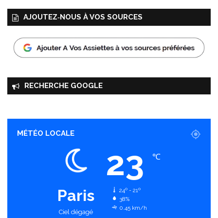
AJOUTEZ‑NOUS À VOS SOURCES
RECHERCHE GOOGLE
MÉTÉO LOCALE
23
℃
Paris
24º - 21º
38%
0.45 km/h
Ciel dégagé