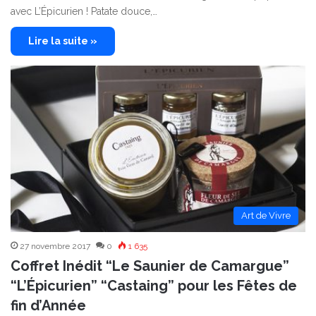
avec L’Épicurien ! Patate douce,…
Lire la suite »
Art de Vivre
27 novembre 2017
0
1 635
Coffret Inédit “Le Saunier de Camargue”
“L’Épicurien” “Castaing” pour les Fêtes de
fin d’Année