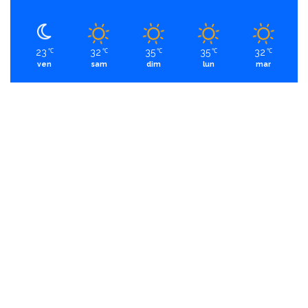
23
32
35
35
32
℃
℃
℃
℃
℃
ven
sam
dim
lun
mar