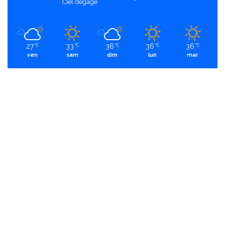
Ciel dégagé
27
33
36
36
36
℃
℃
℃
℃
℃
ven
sam
dim
lun
mar