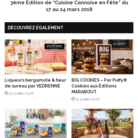
o
3ème Édition de “Cuisine Cannoise en Fête” du
o
l
n
17 au 24 mars 2018
i
d
d
e
a
DÉCOUVREZ ÉGALEMENT
“
i
C
r
u
e
i
E
s
X
i
K
n
i
e
®
C
Liqueurs bergamote & fleur
BIG COOKIES – Par Puffy®
l
de sureau par VEDRENNE
Cookies aux Éditions
a
MARABOUT
e
n
22 juillet 2026
s
n
21 juillet 2026
a
o
m
i
e
s
d
e
i
e
1