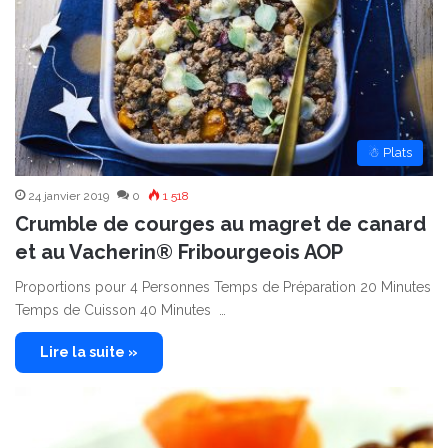
☃ Plats
24 janvier 2019
0
1 518
Crumble de courges au magret de canard
et au Vacherin® Fribourgeois AOP
Proportions pour 4 Personnes Temps de Préparation 20 Minutes
Temps de Cuisson 40 Minutes …
Lire la suite »