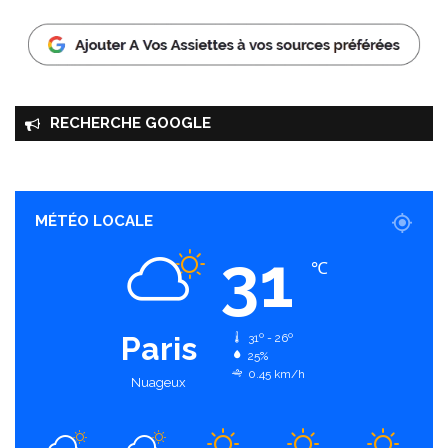
RECHERCHE GOOGLE
MÉTÉO LOCALE
31
℃
Paris
31º - 26º
25%
0.45 km/h
Nuageux