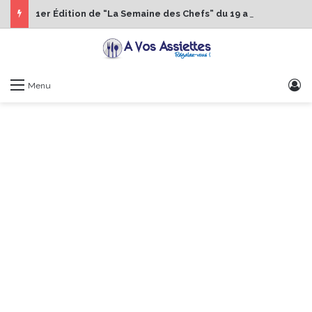
1er Édition de “La Semaine des Chefs” du 19 au 24 octobre 2026
S
Menu