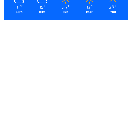
31
35
35
33
36
℃
℃
℃
℃
℃
sam
dim
lun
mar
mer