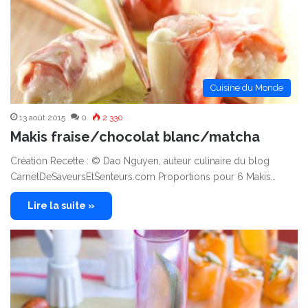
Cuisine du Monde
13 août 2015
0
2 330
Makis fraise/chocolat blanc/matcha
Création Recette : © Dao Nguyen, auteur culinaire du blog
CarnetDeSaveursEtSenteurs.com Proportions pour 6 Makis…
Lire la suite »