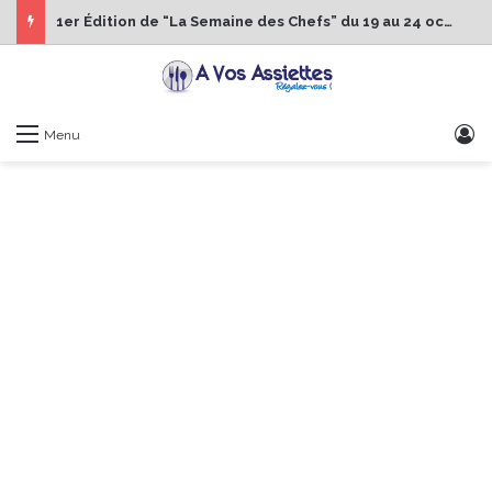
1er Édition de “La Semaine des Chefs” du 19 au 24 octobre 2026
S
Menu