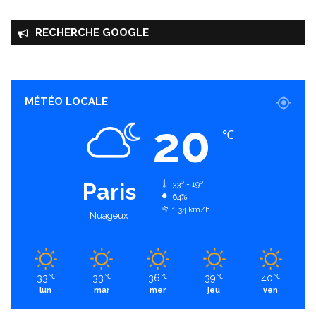
RECHERCHE GOOGLE
MÉTÉO LOCALE
20
℃
Paris
33º - 19º
64%
1.34 km/h
Nuageux
33
33
36
39
40
℃
℃
℃
℃
℃
lun
mar
mer
jeu
ven