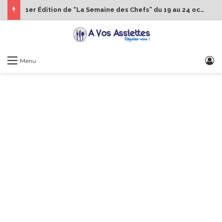
1er Édition de “La Semaine des Chefs” du 19 au 24 octobre 2026
S
Menu