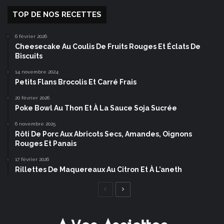
TOP DE NOS RECETTES
6 février 2026
Cheesecake Au Coulis De Fruits Rouges Et Éclats De
Biscuits
14 novembre 2024
Petits Flans Brocolis Et Carré Frais
20 février 2026
Poke Bowl Au Thon Et À La Sauce Soja Sucrée
6 novembre 2025
Rôti De Porc Aux Abricots Secs, Amandes, Oignons
Rouges Et Panais
17 février 2026
Rillettes De Maquereaux Au Citron Et À L’aneth
Page
Page
précédente
suivante