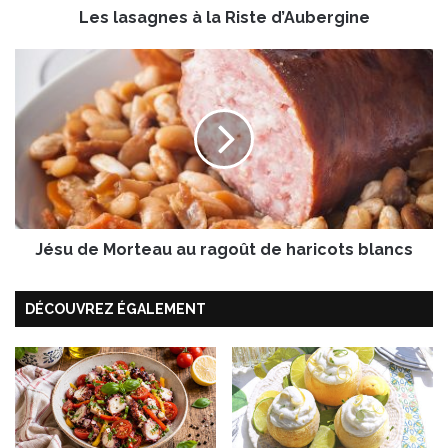
Les lasagnes à la Riste d’Aubergine
e
s
à
J
l
é
a
s
R
u
i
d
s
e
t
M
e
o
d
r
’
Jésu de Morteau au ragoût de haricots blancs
t
A
e
u
a
DÉCOUVREZ ÉGALEMENT
b
u
e
a
r
u
g
r
i
a
n
g
e
o