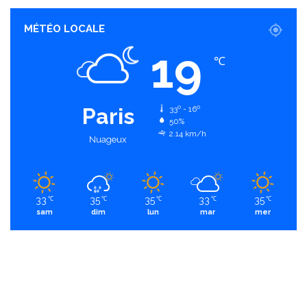
MÉTÉO LOCALE
19
℃
Paris
33º - 16º
50%
2.14 km/h
Nuageux
33
35
35
33
35
℃
℃
℃
℃
℃
sam
dim
lun
mar
mer