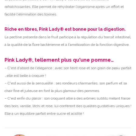
rafraîchissantes. Elle permet de réhydrater l'organisme après un effort et
facilité l'élimination des toxines.
Riche en fibres, Pink Lady® est bonne pour la digestion.
La pectine présente dans le fruit participe à la régulation du transit intestinal,
à la qualité de la flore bactérienne et à l'amélioration de la fonction digestive.
Pink Lady®, tellement plus qu'une pomme…
– C'est d'abord de l'élégance : avec son teint rose et son grain de peau parfait
…elle est belle à croquer !
– C'est aussi de la sensualité : ses rondeurs charmantes, son parfum et sa
chair fine et juteuse en font la plus glamour des pommes.
– C'est enfin du plaisir : son croquant allié à des arômes subtils mêlant fraise
des bois, vanille, litchi et rose, lui confèrent des qualités gustatives uniques !
Elle a un équilibre parfait entre sucre et acidité !