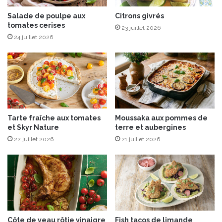
û
Salade de poulpe aux
Citrons givrés
t
tomates cerises
d
23 juillet 2026
e
24 juillet 2026
h
a
r
i
c
o
t
Tarte fraîche aux tomates
Moussaka aux pommes de
s
et Skyr Nature
terre et aubergines
b
22 juillet 2026
21 juillet 2026
l
a
n
c
s
Côte de veau rôtie vinaigre
Fish tacos de limande