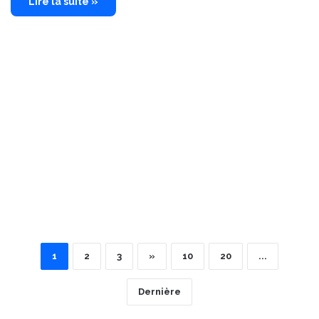
Lire la suite »
1
2
3
»
10
20
...
Dernière