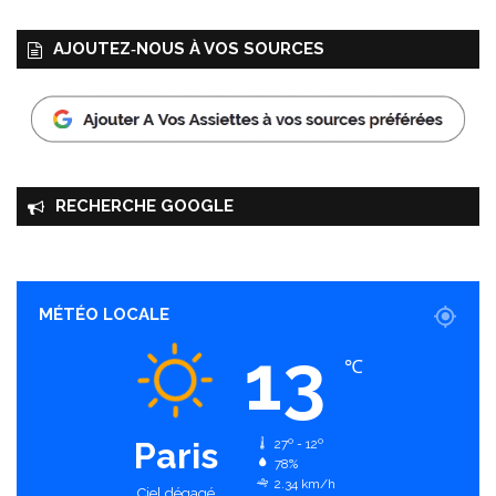
AJOUTEZ‑NOUS À VOS SOURCES
RECHERCHE GOOGLE
MÉTÉO LOCALE
13
℃
Paris
27º - 12º
78%
2.34 km/h
Ciel dégagé