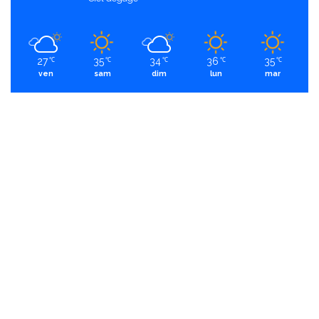
27
35
34
36
35
℃
℃
℃
℃
℃
ven
sam
dim
lun
mar