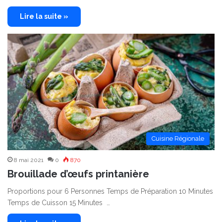
Lire la suite »
Cuisine Régionale
8 mai 2021
0
870
Brouillade d’œufs printanière
Proportions pour 6 Personnes Temps de Préparation 10 Minutes
Temps de Cuisson 15 Minutes …