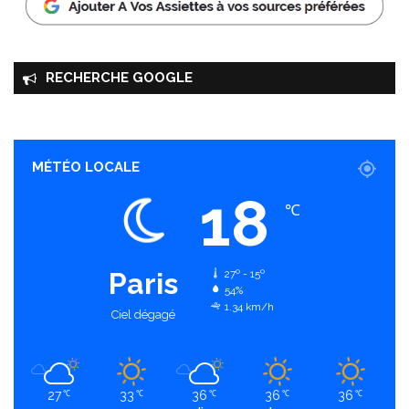
RECHERCHE GOOGLE
MÉTÉO LOCALE
18
℃
Paris
27º - 15º
54%
1.34 km/h
Ciel dégagé
27
33
36
36
36
℃
℃
℃
℃
℃