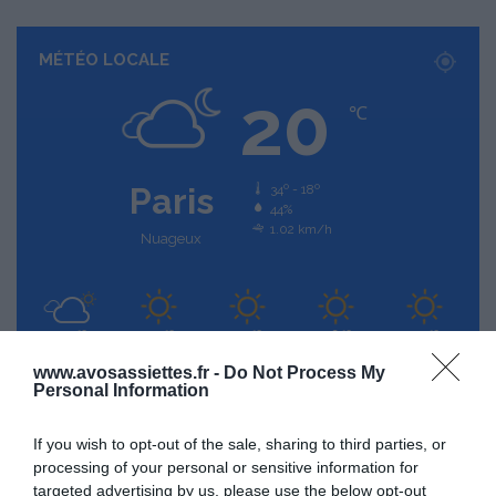
MÉTÉO LOCALE
20
℃
Paris
34º - 18º
44%
1.02 km/h
Nuageux
34
33
34
36
39
℃
℃
℃
℃
℃
dim
lun
mar
mer
jeu
www.avosassiettes.fr -
Do Not Process My
Personal Information
If you wish to opt-out of the sale, sharing to third parties, or
processing of your personal or sensitive information for
targeted advertising by us, please use the below opt-out