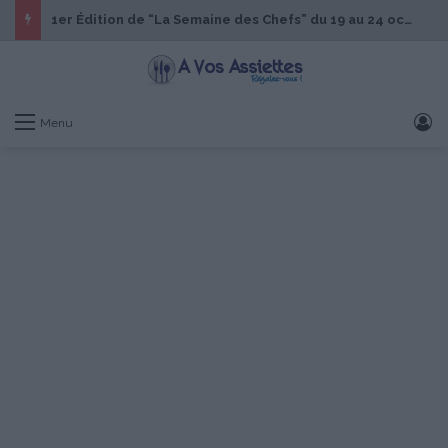
1er Édition de “La Semaine des Chefs” du 19 au 24 octobre 2026
S
Menu