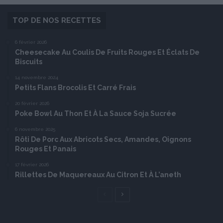
TOP DE NOS RECETTES
6 février 2026
Cheesecake Au Coulis De Fruits Rouges Et Éclats De
Biscuits
14 novembre 2024
Petits Flans Brocolis Et Carré Frais
20 février 2026
Poke Bowl Au Thon Et À La Sauce Soja Sucrée
6 novembre 2025
Rôti De Porc Aux Abricots Secs, Amandes, Oignons
Rouges Et Panais
17 février 2026
Rillettes De Maquereaux Au Citron Et À L’aneth
Page
Page
précédente
suivante