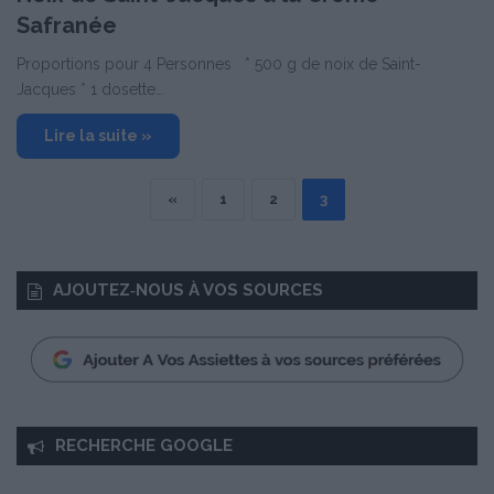
Safranée
Proportions pour 4 Personnes * 500 g de noix de Saint-
Jacques * 1 dosette…
Lire la suite »
«
1
2
3
AJOUTEZ‑NOUS À VOS SOURCES
RECHERCHE GOOGLE