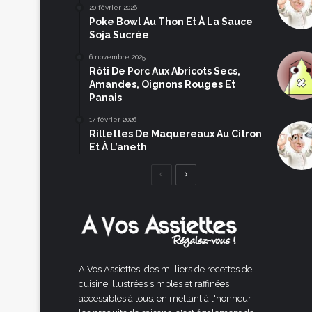
20 février 2026
Poke Bowl Au Thon Et À La Sauce
Soja Sucrée
6 novembre 2025
Rôti De Porc Aux Abricots Secs,
Amandes, Oignons Rouges Et
Panais
17 février 2026
Rillettes De Maquereaux Au Citron
Et À L’aneth
Page
Page
précédente
suivante
A Vos Assiettes, des milliers de recettes de
cuisine illustrées simples et raffinées
accessibles à tous, en mettant à l'honneur