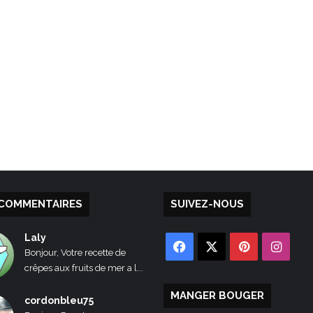
COMMENTAIRES
SUIVEZ-NOUS
Laly
Facebook
X
Pinterest
Inst
Bonjour, Votre recette de
crêpes aux fruits de mer a l...
MANGER BOUGER
cordonbleu75