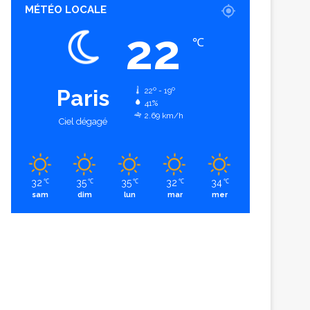
MÉTÉO LOCALE
22
℃
Paris
22º - 19º
41%
2.69 km/h
Ciel dégagé
32
35
35
32
34
℃
℃
℃
℃
℃
sam
dim
lun
mar
mer