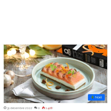
︎ Noël
31 décembre 2022
0
1 428