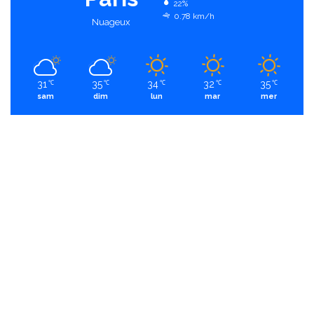
22%
0.78 km/h
Nuageux
31
35
34
32
35
℃
℃
℃
℃
℃
sam
dim
lun
mar
mer