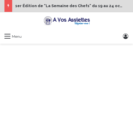
1er Édition de “La Semaine des Chefs” du 19 au 24 octobre 2026
S
Menu