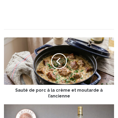
S
a
u
t
é
d
e
p
o
Sauté de porc à la crème et moutarde à
r
c
l’ancienne
à
l
C
a
h
c