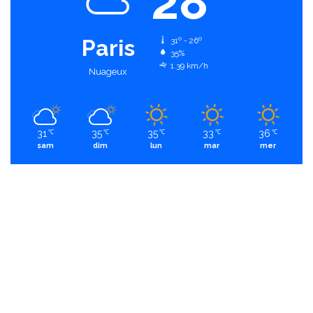
28
Paris
31º - 26º
35%
1.39 km/h
Nuageux
31
35
35
33
36
℃
℃
℃
℃
℃
sam
dim
lun
mar
mer