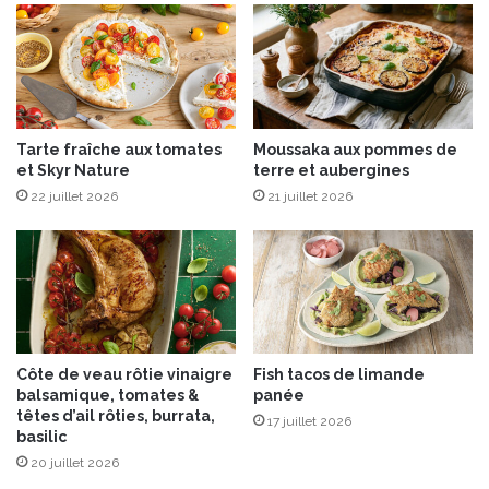
e
2
n
0
n
2
e
4
Tarte fraîche aux tomates
Moussaka aux pommes de
et Skyr Nature
terre et aubergines
22 juillet 2026
21 juillet 2026
Côte de veau rôtie vinaigre
Fish tacos de limande
balsamique, tomates &
panée
têtes d’ail rôties, burrata,
17 juillet 2026
basilic
20 juillet 2026