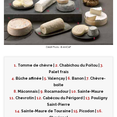
1.
Tomme de chèvre |
2.
Chabichou du Poitou |
3.
Palet frais
4.
Bûche affinée |
5.
Valençay |
6.
Banon |
7.
Chèvre-
boîte
8.
Mâconnais |
9.
Rocamadour |
10.
Sainte-Maure
11.
Chevrotin |
12.
Cabécou du Périgord |
13.
Pouligny
Saint-Pierre
14.
Sainte-Maure de Touraine |
15.
Picodon |
16.