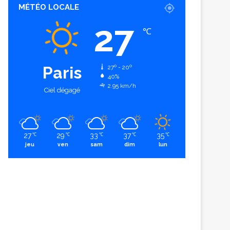
MÉTÉO LOCALE
27
℃
Paris
27º - 20º
40%
2.95 km/h
Ciel dégagé
27
29
33
37
35
℃
℃
℃
℃
℃
jeu
ven
sam
dim
lun