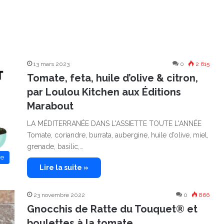
13 mars 2023
0
2 615
Tomate, feta, huile d’olive & citron,
par Loulou Kitchen aux Éditions
Marabout
LA MÉDITERRANÉE DANS L'ASSIETTE TOUTE L'ANNÉE
Tomate, coriandre, burrata, aubergine, huile d’olive, miel,
grenade, basilic,…
re
Lire la suite »
23 novembre 2022
0
866
Gnocchis de Ratte du Touquet® et
boulettes à la tomate